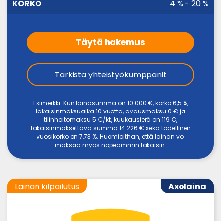
4 % - 20 %
Täytä hakemus
Tarkista yhteistyökumppanit
Esimerkki: Kun lainasumma on 10 000 €, korko 6,5 %,
takaisinmaksuaika 10 vuotta, avausmaksu 0 € ja
tilinhoitomaksu 5 €/kk, kuukausierä on 119 €,
takaisinmaksettava summa 14 226 € sekä todellinen
vuosikorko on 7,73 %. Huomioithan, että lainan voi
maksaa myös nopeammin takaisin.
Lainan kilpailutus
Axolaina