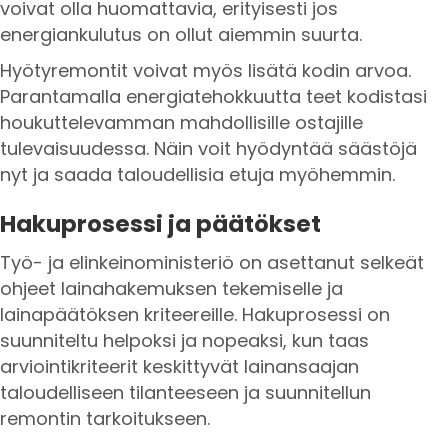
voivat olla huomattavia, erityisesti jos
energiankulutus on ollut aiemmin suurta.
Hyötyremontit voivat myös lisätä kodin arvoa.
Parantamalla energiatehokkuutta teet kodistasi
houkuttelevamman mahdollisille ostajille
tulevaisuudessa. Näin voit hyödyntää säästöjä
nyt ja saada taloudellisia etuja myöhemmin.
Hakuprosessi ja päätökset
Työ- ja elinkeinoministeriö on asettanut selkeät
ohjeet lainahakemuksen tekemiselle ja
lainapäätöksen kriteereille. Hakuprosessi on
suunniteltu helpoksi ja nopeaksi, kun taas
arviointikriteerit keskittyvät lainansaajan
taloudelliseen tilanteeseen ja suunnitellun
remontin tarkoitukseen.