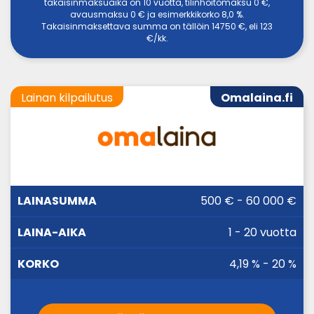
takaisinmaksuaika on 10 vuotta, tilinhoitomaksu 0 €,
avausmaksu 0 € ja esimerkkikorko 8,0 %.
Takaisinmaksettava summa on tällöin 14750 €, eli 123
€/kk.
Lainan kilpailutus
Omalaina.fi
LAINA-
500 € - 60 000 €
LAINASUMMA
KORKO
AIKA
1 - 20 vuotta
4,19 % - 20 %