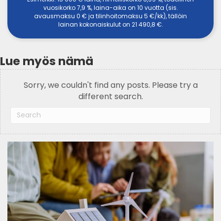
vuosikorko 7,9 %, laina-aika on 10 vuotta (sis.
avausmaksu 0 € ja tilinhoitomaksu 5 €/kk), tällöin
lainan kokonaiskulut on 21 490,8 €.
Lue myös nämä
Sorry, we couldn't find any posts. Please try a
different search.