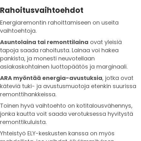
Rahoitusvaihtoehdot
Energiaremontin rahoittamiseen on useita
vaihtoehtoja.
Asuntolaina tai remonttilaina
ovat yleisiä
tapoja saada rahoitusta. Lainaa voi hakea
pankista, ja monesti neuvotellaan
asiakaskohtainen luottopäätös ja marginaali.
ARA myöntää energia-avustuksia
, jotka ovat
käteviä tuki- ja avustusmuotoja etenkin suurissa
remonttihankkeissa.
Toinen hyvä vaihtoehto on kotitalousvähennys,
jonka kautta voit saada verotuksessa hyvitystä
remonttikuluista.
Yhteistyö ELY-keskusten kanssa on myös