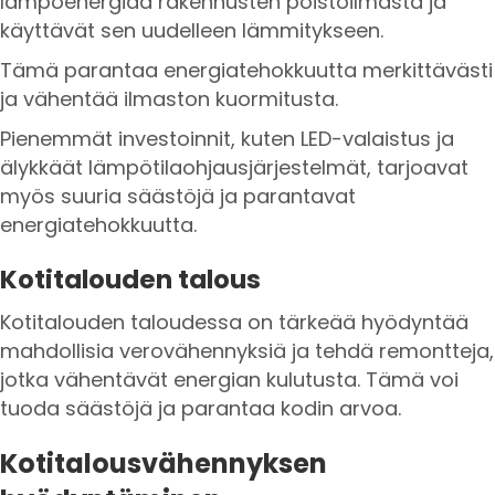
lämpöenergiaa rakennusten poistoilmasta ja
käyttävät sen uudelleen lämmitykseen.
Tämä parantaa energiatehokkuutta merkittävästi
ja vähentää ilmaston kuormitusta.
Pienemmät investoinnit, kuten LED-valaistus ja
älykkäät lämpötilaohjausjärjestelmät, tarjoavat
myös suuria säästöjä ja parantavat
energiatehokkuutta.
Kotitalouden talous
Kotitalouden taloudessa on tärkeää hyödyntää
mahdollisia verovähennyksiä ja tehdä remontteja,
jotka vähentävät energian kulutusta. Tämä voi
tuoda säästöjä ja parantaa kodin arvoa.
Kotitalousvähennyksen