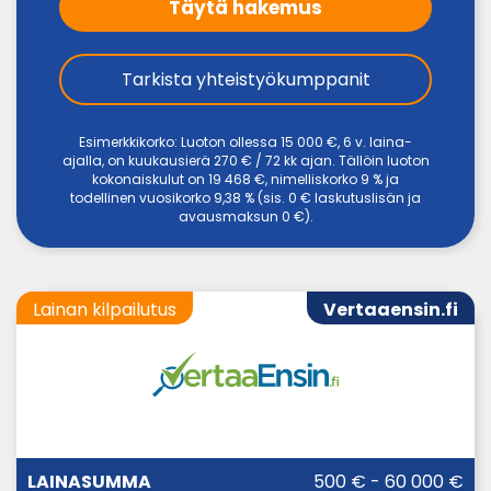
Täytä hakemus
Tarkista yhteistyökumppanit
Esimerkkikorko: Luoton ollessa 15 000 €, 6 v. laina-
ajalla, on kuukausierä 270 € / 72 kk ajan. Tällöin luoton
kokonaiskulut on 19 468 €, nimelliskorko 9 % ja
todellinen vuosikorko 9,38 % (sis. 0 € laskutuslisän ja
avausmaksun 0 €).
Lainan kilpailutus
Vertaaensin.fi
LAINA-
500 € - 60 000 €
LAINASUMMA
KORKO