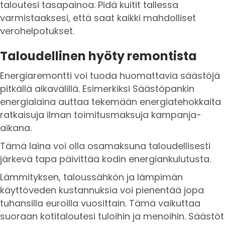
taloutesi tasapainoa. Pidä kuitit tallessa
varmistaaksesi, että saat kaikki mahdolliset
verohelpotukset.
Taloudellinen hyöty remontista
Energiaremontti voi tuoda huomattavia säästöjä
pitkällä aikavälillä. Esimerkiksi Säästöpankin
energialaina auttaa tekemään energiatehokkaita
ratkaisuja ilman toimitusmaksuja kampanja-
aikana.
Tämä laina voi olla osamaksuna taloudellisesti
järkevä tapa päivittää kodin energiankulutusta.
Lämmityksen, taloussähkön ja lämpimän
käyttöveden kustannuksia voi pienentää jopa
tuhansilla euroilla vuosittain. Tämä vaikuttaa
suoraan kotitaloutesi tuloihin ja menoihin. Säästöt