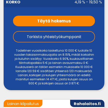
4,19 % - 19,50 %
Täytä hakemus
Tarkista yhteistyökumppanit
Todellinen vuosikorko laskettuna 10 000 € luotolle 10
vuoden takaisinmaksuajalla on 8.15%, mikäli korkoihin
ja kuluihin sisältyy: Vuosikorko 6.90%, kuukausittainen
tilinhoitopalkkio 5 € ja lainan avausmaksu 0 €.
Kuukausierä on tällöin esimerkin mukaiselle 10 000 €
lainalle 120.59 € sisältäen yhteensä 120 maksuerää.
Lainan, korkojen ja kulujen yhteismäärä on edellä
mainitun esimerkein 14 471 €, joista kulujen osuus on
600 € ja korkojen osuus on 3 871 €.
Lainan kilpailutus
Rahalaitos.fi