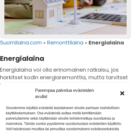
Suomilaina.com
»
Remonttilaina
»
Energialaina
Energialaina
Energialaina voi olla erinomainen ratkaisu, jos
harkitset kodin energiaremonttia, mutta tarvitset
rahoitusta.
Parempaa palvelua evästeiden
Monet pankit tarjoavat ratkaisuja, jotka auttavat
avulla!
parantamaan kotisi energiatehokkuutta
Sivustomme käyttää evästeitä tarjotakseen sinulle parhaan mahdollisen
edullisemmilla lainaehdoilla.
käyttökokemuksen. Osa evästeistä auttaa meitä kehittämään
palveluitamme sekä näyttämään sinulle kohdennettuja suosituksia ja
Voit hakea energialainaa esimerkiksi
mainoksia. Tämän vuoksi pyydämme suostumustasi evästeiden käyttöön.
kiinteistön, vapaa-ajan asunnon tai taloyhtiön
Voit halutessasi muuttaa tai peruuttaa suostumuksesi evästeasetuksista