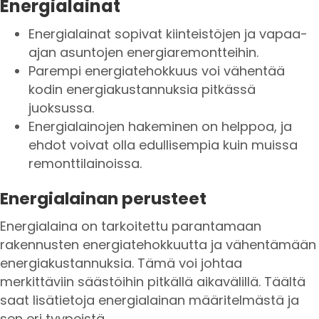
Energialainat
Energialainat sopivat kiinteistöjen ja vapaa-
ajan asuntojen energiaremontteihin.
Parempi energiatehokkuus voi vähentää
kodin energiakustannuksia pitkässä
juoksussa.
Energialainojen hakeminen on helppoa, ja
ehdot voivat olla edullisempia kuin muissa
remonttilainoissa.
Energialainan perusteet
Energialaina on tarkoitettu parantamaan
rakennusten energiatehokkuutta ja vähentämään
energiakustannuksia. Tämä voi johtaa
merkittäviin säästöihin pitkällä aikavälillä. Täältä
saat lisätietoja energialainan määritelmästä ja
sen eri tyypeistä.