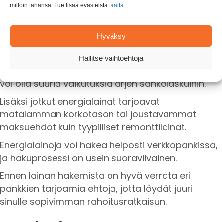
milloin tahansa. Lue lisää evästeistä
täältä
.
energiaremonttiin
.
Kun energian hinnat nousevat, energialainalla voit
Hyväksy
säästää merkittävästi kotisi kuluissa pitkällä
aikavälillä.
Hallitse vaihtoehtoja
Jo pienilläkin parannuksilla energiatehokkuuteen
voi olla suuria vaikutuksia arjen sähkölaskuihin.
Lisäksi jotkut energialainat tarjoavat
matalamman korkotason tai joustavammat
maksuehdot kuin tyypilliset remonttilainat.
Energialainoja voi hakea helposti verkkopankissa,
ja hakuprosessi on usein suoraviivainen.
Ennen lainan hakemista on hyvä verrata eri
pankkien tarjoamia ehtoja, jotta löydät juuri
sinulle sopivimman rahoitusratkaisun.