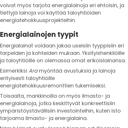
voivat myös tarjota energialainoja eri ehtoisin, ja
tiettyjä lainoja voi käyttää taloyhtiöiden
energiatehokkuusprojekteihin.
Energialainojen tyypit
Energialainat voidaan jakaa useisiin tyyppisiin eri
tarpeiden ja kohteiden mukaan. Yksityishenkilöille
ja taloyhtiöille on olemassa omat erikoislainansa.
Esimerkiksi
Ara
myöntää avustuksia ja lainoja
erityisesti taloyhtiöille
energiatehokkuusremonttien tukemiseksi.
Toisaalta, markkinoilla on myös ilmasto- ja
energialainoja, jotka keskittyvät konkreettisiin
ympäristöystävällisiin investointeihin, kuten Isto
tarjoama ilmasto- ja energialaina.