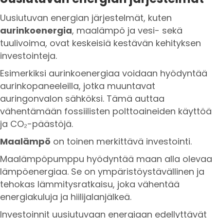
Uusiutuvan energian järjestelmät, kuten
aurinkoenergia
, maalämpö ja vesi- sekä
tuulivoima, ovat keskeisiä kestävän kehityksen
investointeja.
Esimerkiksi aurinkoenergiaa voidaan hyödyntää
aurinkopaneeleilla, jotka muuntavat
auringonvalon sähköksi. Tämä auttaa
vähentämään fossiilisten polttoaineiden käyttöä
ja CO₂-päästöjä.
Maalämpö
on toinen merkittävä investointi.
Maalämpöpumppu hyödyntää maan alla olevaa
lämpöenergiaa. Se on ympäristöystävällinen ja
tehokas lämmitysratkaisu, joka vähentää
energiakuluja ja hiilijalanjälkeä.
Investoinnit uusiutuvaan energiaan edellyttävät