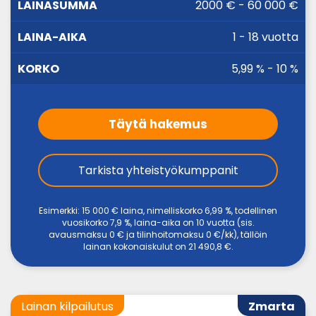
LAINA-
2000 € - 60 000 €
LAINASUMMA
KORKO
AIKA
1 - 18 vuotta
5,99 % - 10 %
Täytä hakemus
Tarkista yhteistyökumppanit
Esimerkki: 15 000 € laina, nimelliskorko 6,99 %, todellinen
vuosikorko 7,9 %, laina-aika on 10 vuotta (sis.
avausmaksu 0 € ja tilinhoitomaksu 0 €/kk), tällöin
lainan kokonaiskulut on 21 490,8 €.
Lainan kilpailutus
Zmarta