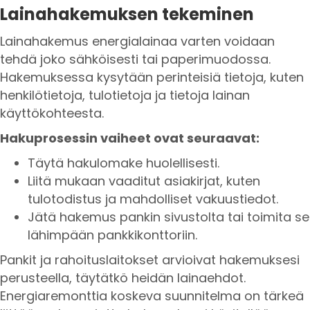
Lainahakemuksen tekeminen
Lainahakemus energialainaa varten voidaan
tehdä joko sähköisesti tai paperimuodossa.
Hakemuksessa kysytään perinteisiä tietoja, kuten
henkilötietoja, tulotietoja ja tietoja lainan
käyttökohteesta.
Hakuprosessin vaiheet ovat seuraavat:
Täytä hakulomake huolellisesti.
Liitä mukaan vaaditut asiakirjat, kuten
tulotodistus ja mahdolliset vakuustiedot.
Jätä hakemus pankin sivustolta tai toimita se
lähimpään pankkikonttoriin.
Pankit ja rahoituslaitokset arvioivat hakemuksesi
perusteella, täytätkö heidän lainaehdot.
Energiaremonttia koskeva suunnitelma on tärkeä