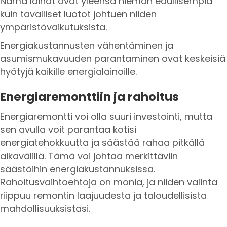
Nämä lainat ovat yleensä hieman edullisempia
kuin tavalliset luotot johtuen niiden
ympäristövaikutuksista.
Energiakustannusten vähentäminen ja
asumismukavuuden parantaminen ovat keskeisiä
hyötyjä kaikille energialainoille.
Energiaremonttiin ja rahoitus
Energiaremontti voi olla suuri investointi, mutta
sen avulla voit parantaa kotisi
energiatehokkuutta ja säästää rahaa pitkällä
aikavälillä. Tämä voi johtaa merkittäviin
säästöihin energiakustannuksissa.
Rahoitusvaihtoehtoja on monia, ja niiden valinta
riippuu remontin laajuudesta ja taloudellisista
mahdollisuuksistasi.