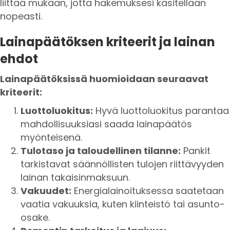
liittää mukaan, jotta hakemuksesi käsitellään
nopeasti.
Lainapäätöksen kriteerit ja lainan
ehdot
Lainapäätöksissä huomioidaan seuraavat
kriteerit:
Luottoluokitus:
Hyvä luottoluokitus parantaa
mahdollisuuksiasi saada lainapäätös
myönteisenä.
Tulotaso ja taloudellinen tilanne:
Pankit
tarkistavat säännöllisten tulojen riittävyyden
lainan takaisinmaksuun.
Vakuudet:
Energialainoituksessa saatetaan
vaatia vakuuksia, kuten kiinteistö tai asunto-
osake.