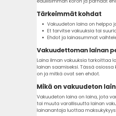
edullisimman koron ja parhaat eh
Tärkeimmät kohdat
Vakuudeton laina on helppo 
Et tarvitse vakuuksia tai suur
Ehdot ja lainasummat vaihtelev
Vakuudettoman lainan p
Laina ilman vakuuksia tarkoittaa la
lainan saamiseksi. Tässä osiossa 
on ja mitkä ovat sen ehdot.
Mikä on vakuudeton lai
Vakuudeton laina on laina, jota va
tai muuta varallisuutta lainan vak
lainanantaja luottaa maksukykyysi