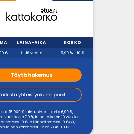
MMA
LAINA-AIKA
KORKO
00 €
1 - 18 vuotta
5,99 % - 10 %
Täytä hakemus
Tarkista yhteistyökumppanit
rkki: 15 000 € laina, nimelliskorko 6,99 %,
en vuosikorko 7,9 %, laina-aika on 10 vuotta
avausmaksu 0 € ja tilinhoitomaksu 0 €/kk),
löin lainan kokonaiskulut on 21 490,8 €.