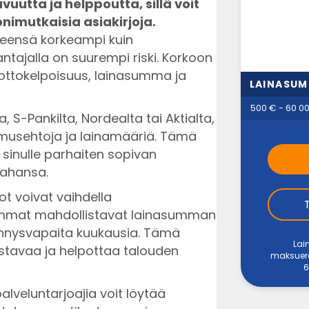
uutta ja helppoutta, sillä voit
imutkaisia asiakirjoja.
leensä korkeampi kuin
antajalla on suurempi riski. Korkoon
luottokelpoisuus, lainasumma ja
LAINASU
500 € - 60 0
, S-Pankilta, Nordealta tai Aktialta,
opimusehtoja ja lainamääriä. Tämä
 sinulle parhaiten sopivan
tahansa.
t voivat vaihdella
eimmat mahdollistavat lainasumman
ennysvapaita kuukausia. Tämä
Lai
stavaa ja helpottaa talouden
maksuerää
6
palveluntarjoajia voit löytää