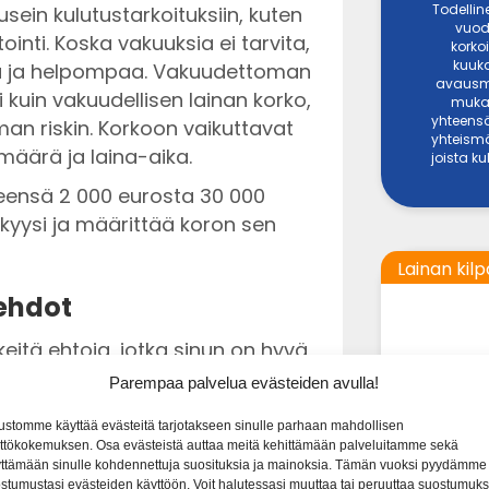
Todellin
ein kulutustarkoituksiin, kuten
vuod
inti. Koska vakuuksia ei tarvita,
korkoi
kuuka
 ja helpompaa. Vakuudettoman
avausma
kuin vakuudellisen lainan korko,
mukai
yhteensä
an riskin. Korkoon vaikuttavat
yhteismä
 määrä ja laina-aika.
joista k
leensä 2 000 eurosta 30 000
kyysi ja määrittää koron sen
Lainan kilp
ehdot
rkeitä ehtoja, jotka sinun on hyvä
Parempaa palvelua evästeiden avulla!
ko
: Korko on yleensä korkeampi kuin
LAINASU
ustomme käyttää evästeitä tarjotakseen sinulle parhaan mahdollisen
oska luotonantaja ottaa suuremman
ttökokemuksen. Osa evästeistä auttaa meitä kehittämään palveluitamme sekä
500 € - 60 0
ttämään sinulle kohdennettuja suosituksia ja mainoksia. Tämän vuoksi pyydämme
4 % ja 20 % välillä.
stumustasi evästeiden käyttöön. Voit halutessasi muuttaa tai peruuttaa suostumuks