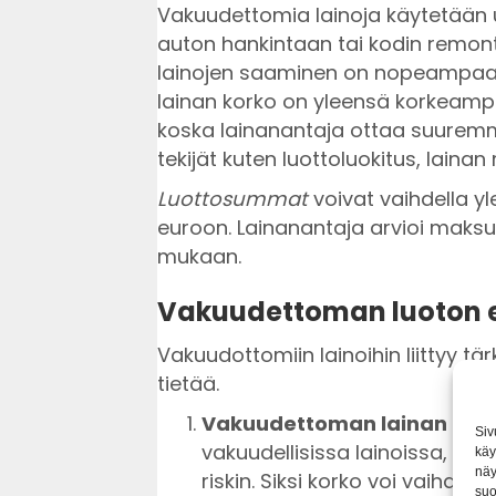
Vakuudettomia lainoja käytetään us
auton hankintaan tai kodin remonto
lainojen saaminen on nopeampaa
lainan korko on yleensä korkeampi 
koska lainanantaja ottaa suuremm
tekijät kuten luottoluokitus, lainan
Luottosummat
voivat vaihdella y
euroon. Lainanantaja arvioi maksu
mukaan.
Vakuudettoman luoton 
Vakuudottomiin lainoihin liittyy tä
tietää.
Vakuudettoman lainan kor
Siv
vakuudellisissa lainoissa, k
käy
näy
riskin. Siksi korko voi vaihdella 
suo