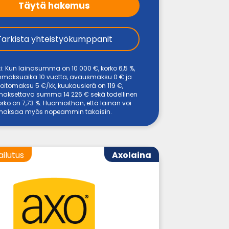
Täytä hakemus
Tarkista yhteistyökumppanit
i: Kun lainasumma on 10 000 €, korko 6,5 %,
inmaksuaika 10 vuotta, avausmaksu 0 € ja
nhoitomaksu 5 €/kk, kuukausierä on 119 €,
maksettava summa 14 226 € sekä todellinen
rko on 7,73 %. Huomioithan, että lainan voi
maksaa myös nopeammin takaisin.
ailutus
Axolaina