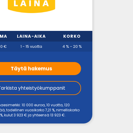
MMA
LAINA-AIKA
KORKO
00 €
1 - 15 vuotta
4 % - 20 %
Täytä hakemus
Tarkista yhteistyökumppanit
naesimerkki: 10 000 euroa, 10 vuotta, 120
, todellinen vuosikorko 7,21 %, nimelliskorko
%, kulut 3 923 € ja yhteensä 13 923 €.