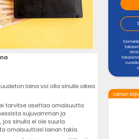
Esimerkk
takais
tili
ina
takaisin
vuosiko
uudeton laina voi olla sinulle oikea
Lainan kilp
i tarvitse asettaa omaisuutta
osessista sujuvamman ja
os sinulla ei ole suuria
ta omaisuuttasi lainan takia.