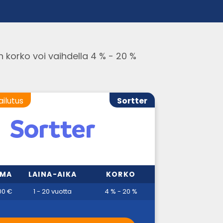
n korko voi vaihdella 4 % - 20 %
ailutus
Sortter
MMA
LAINA-AIKA
KORKO
00 €
1 - 20 vuotta
4 % - 20 %