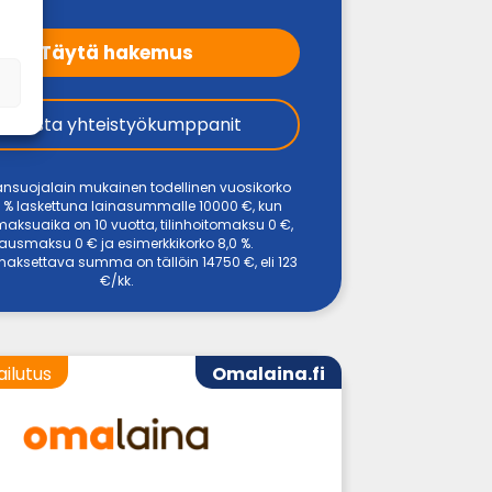
Täytä hakemus
Tarkista yhteistyökumppanit
ansuojalain mukainen todellinen vuosikorko
 % laskettuna lainasummalle 10000 €, kun
maksuaika on 10 vuotta, tilinhoitomaksu 0 €,
ausmaksu 0 € ja esimerkkikorko 8,0 %.
aksettava summa on tällöin 14750 €, eli 123
€/kk.
ailutus
Omalaina.fi