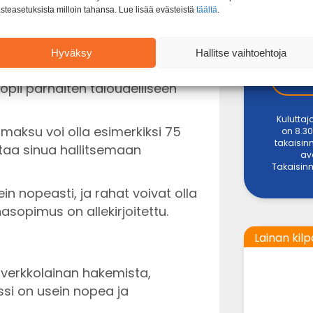
 luku sisältää kaikki
steasetuksista milloin tahansa. Lue lisää evästeistä
täältä
.
s- ja tilinhoitomaksut. On tärkeää
ottamista.
Hyväksy
Hallitse vaihtoehtoja
6 kuukautta. Tämä tarkoittaa, että
opii parhaiten taloudelliseen
Kuluttaj
imaksu voi olla esimerkiksi 75
on 8.30
takaisin
taa sinua hallitsemaan
av
Takaisinm
 nopeasti, ja rahat voivat olla
nasopimus on allekirjoitettu.
Lainan kilp
i verkkolainan hakemista,
si on usein nopea ja