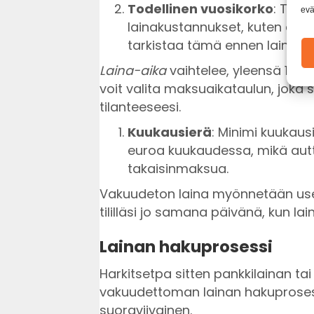
Todellinen vuosikorko
: Tämä
evä
lainakustannukset, kuten avau
tarkistaa tämä ennen lainan 
Laina-aika
vaihtelee, yleensä 12-9
voit valita maksuaikataulun, joka s
tilanteeseesi.
Kuukausierä
: Minimi kuukaus
euroa kuukaudessa, mikä aut
takaisinmaksua.
Vakuudeton laina myönnetään usein
tililläsi jo samana päivänä, kun lai
Lainan hakuprosessi
Harkitsetpa sitten pankkilainan ta
vakuudettoman lainan hakuproses
suoraviivainen.