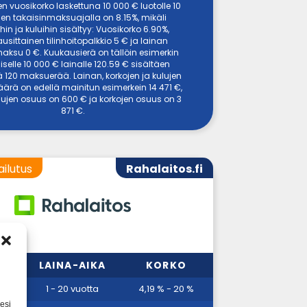
en vuosikorko laskettuna 10 000 € luotolle 10
en takaisinmaksuajalla on 8.15%, mikäli
hin ja kuluihin sisältyy: Vuosikorko 6.90%,
usittainen tilinhoitopalkkio 5 € ja lainan
ksu 0 €. Kuukausierä on tällöin esimerkin
selle 10 000 € lainalle 120.59 € sisältäen
 120 maksuerää. Lainan, korkojen ja kulujen
ärä on edellä mainitun esimerkein 14 471 €,
ulujen osuus on 600 € ja korkojen osuus on 3
871 €.
ailutus
Rahalaitos.fi
MMA
LAINA-AIKA
KORKO
00 €
1 - 20 vuotta
4,19 % - 20 %
esi