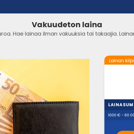
Vakuudeton laina
oa. Hae lainaa ilman vakuuksia tai takaajia. Laina
Lainan kilp
LAINASU
1000 € - 60 0