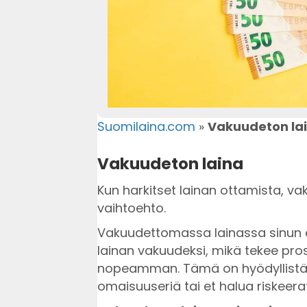
Suomilaina.com
»
Vakuudeton la
Vakuudeton laina
Kun harkitset lainan ottamista, vak
vaihtoehto.
Vakuudettomassa lainassa sinun e
lainan vakuudeksi, mikä tekee pr
nopeamman. Tämä on hyödyllistä, j
omaisuuseriä tai et halua riskeera