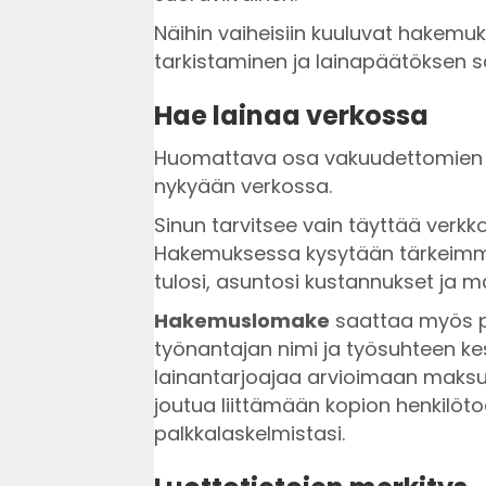
Näihin vaiheisiin kuuluvat hakemuk
tarkistaminen ja lainapäätöksen 
Hae lainaa verkossa
Huomattava osa vakuudettomien 
nykyään verkossa.
Sinun tarvitsee vain täyttää verkk
Hakemuksessa kysytään tärkeim
tulosi, asuntosi kustannukset ja m
Hakemuslomake
saattaa myös py
työnantajan nimi ja työsuhteen ke
lainantarjoajaa arvioimaan maksuk
joutua liittämään kopion henkilöto
palkkalaskelmistasi.