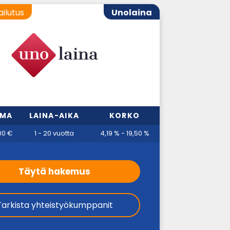
ailutus
Unolaina
MMA
LAINA-AIKA
KORKO
00 €
1 - 20 vuotta
4,19 % - 19,50 %
Täytä hakemus
Tarkista yhteistyökumppanit