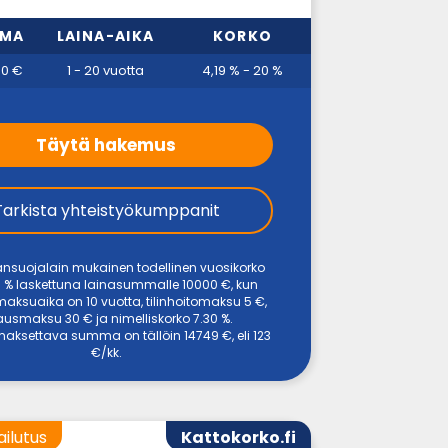
MMA
LAINA-AIKA
KORKO
00 €
1 - 20 vuotta
4,19 % - 20 %
Täytä hakemus
Tarkista yhteistyökumppanit
ansuojalain mukainen todellinen vuosikorko
 % laskettuna lainasummalle 10000 €, kun
maksuaika on 10 vuotta, tilinhoitomaksu 5 €,
usmaksu 30 € ja nimelliskorko 7.30 %.
aksettava summa on tällöin 14749 €, eli 123
€/kk.
ailutus
Kattokorko.fi