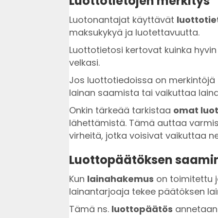
Luottotietojen merkitys
Luotonantajat käyttävät
luottotie
maksukykyä ja luotettavuutta.
Luottotietosi kertovat kuinka hyvin
velkasi.
Jos luottotiedoissa on merkintöjä 
lainan saamista tai vaikuttaa lain
Onkin tärkeää tarkistaa
omat luot
lähettämistä. Tämä auttaa varmist
virheitä, jotka voisivat vaikuttaa n
Luottopäätöksen saami
Kun
lainahakemus
on toimitettu j
lainantarjoaja tekee päätöksen l
Tämä ns.
luottopäätös
annetaan 