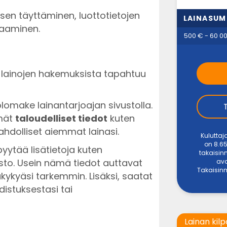
sen täyttäminen, luottotietojen
LAINASU
saaminen.
500 € - 60 0
lainojen hakemuksista tapahtuu
olomake lainantarjoajan sivustolla.
mät
taloudelliset tiedot
kuten
ahdolliset aiemmat lainasi.
Kuluttaj
on 8.65
ytää lisätietoja kuten
takaisin
sto. Usein nämä tiedot auttavat
ava
Takaisinm
ykyäsi tarkemmin. Lisäksi, saatat
distuksestasi tai
Lainan kilp