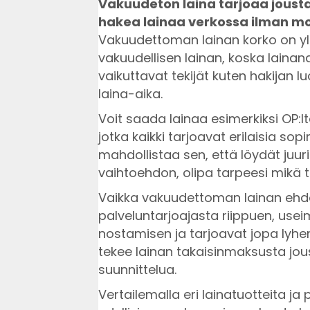
Vakuudeton laina tarjoaa joustav
hakea lainaa verkossa ilman mon
Vakuudettoman lainan korko on y
vakuudellisen lainan, koska lainan
vaikuttavat tekijät kuten hakijan 
laina-aika.
Voit saada lainaa esimerkiksi OP:lta
jotka kaikki tarjoavat erilaisia s
mahdollistaa sen, että löydät juuri
vaihtoehdon, olipa tarpeesi mikä 
Vaikka vakuudettoman lainan ehdo
palveluntarjoajasta riippuen, us
nostamisen ja tarjoavat jopa lyh
tekee lainan takaisinmaksusta jou
suunnittelua.
Vertailemalla eri lainatuotteita ja 