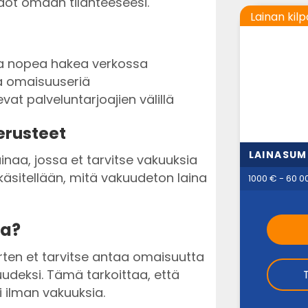
dot omaan tilanteeseesi.
Lainan kilp
ja nopea hakea verkossa
ia omaisuuseriä
at palveluntarjoajien välillä
erusteet
LAINASU
inaa, jossa et tarvitse vakuuksia
käsitellään, mitä vakuudeton laina
1000 € - 60 0
na?
rten et tarvitse antaa omaisuutta
uudeksi. Tämä tarkoittaa, että
 ilman vakuuksia.