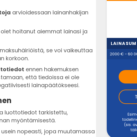
toja
arvioidessaan lainanhakijan
 olet hoitanut aiemmat lainasi ja
LAINASU
maksuhäiriöistä, se voi vaikeuttaa
2000 € - 60 0
an korkoon.
totiedot
ennen hakemuksen
amaan, että tiedoissa ei ole
egatiivisesti lainapäätökseesi.
nen
a luottotiedot tarkistettu,
Esime
ainan myöntämisestä.
todellin
(sis. 
täl
usein nopeasti, jopa muutamassa