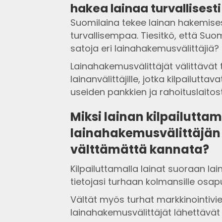
hakea lainaa turvallisesti
Suomilaina tekee lainan hakemis
turvallisempaa. Tiesitkö, että Suo
satoja eri lainahakemusvälittäjiä?
Lainahakemusvälittäjät välittävät 
lainanvälittäjille, jotka kilpailutt
useiden pankkien ja rahoituslaitos
Miksi lainan kilpailutta
lainahakemusvälittäjän 
välttämättä kannata?
Kilpailuttamalla lainat suoraan lai
tietojasi turhaan kolmansille osapuo
Vältät myös turhat markkinointivies
lainahakemusvälittäjät lähettävät t