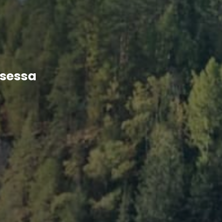
isessa