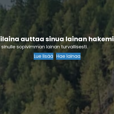
laina auttaa sinua lainan hakem
sinulle sopivimman lainan turvallisesti.
Lue lisää
Hae lainaa