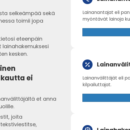
Lainanantajat eli pank
esta selkeämpää sekä
myöntävät lainoja kulut
messa toimii jopa
tietosi eteenpäin
avat lainahakemuksesi
ten kesken.
Lainanväli
minen
kautta ei
Lainanvälittäjät eli 
kilpailuttajat.
nanvälittäjältä et anna
lille.
tit, joita
ekstiviestitse,
Lainahake