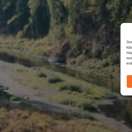
Siv
käy
näy
suo
evä