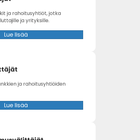
it ja rahoitusyhtiöt, jotka
tajille ja yrityksille.
Lue lisää
ttäjät
pankkien ja rahoitusyhtiöiden
Lue lisää
musvälittäjät