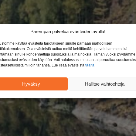
Parempaa palvelua evästeiden avulla!
ustomme käyttää evästeitä tarjotakseen sinulle parhaan mahdollisen
ttökokemuksen. Osa evästeistä auttaa meitä kehittämään palveluitamme sekä
ttämään sinulle kohdennettuja suosituksia ja mainoksia. Tämän vuoksi pyydämme
stumustasi evästeiden käyttöön. Voit halutessasi muuttaa tai peruuttaa suostumuks
steasetuksista milloin tahansa. Lue lisää evästeistä
täältä
.
Hyväksy
Hallitse vaihtoehtoja