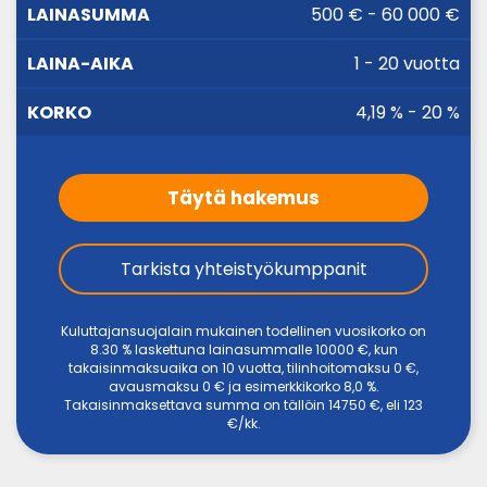
LAINA-
500 € - 60 000 €
LAINASUMMA
KORKO
AIKA
1 - 20 vuotta
4,19 % - 20 %
Täytä hakemus
Tarkista yhteistyökumppanit
Kuluttajansuojalain mukainen todellinen vuosikorko on
8.30 % laskettuna lainasummalle 10000 €, kun
takaisinmaksuaika on 10 vuotta, tilinhoitomaksu 0 €,
avausmaksu 0 € ja esimerkkikorko 8,0 %.
Takaisinmaksettava summa on tällöin 14750 €, eli 123
€/kk.