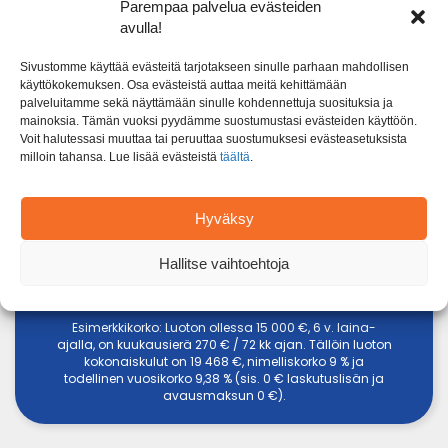
Parempaa palvelua evästeiden
avulla!
LAINA-
1000 € - 60 000 €
LAINASUMMA
KORKO
AIKA
Sivustomme käyttää evästeitä tarjotakseen sinulle parhaan mahdollisen
1 - 15 vuotta
käyttökokemuksen. Osa evästeistä auttaa meitä kehittämään
palveluitamme sekä näyttämään sinulle kohdennettuja suosituksia ja
mainoksia. Tämän vuoksi pyydämme suostumustasi evästeiden käyttöön.
4,5 % - 20 %
Voit halutessasi muuttaa tai peruuttaa suostumuksesi evästeasetuksista
milloin tahansa. Lue lisää evästeistä
täältä
.
Täytä hakemus
Hyväksy
Hallitse vaihtoehtoja
Tarkista yhteistyökumppanit
Esimerkkikorko: Luoton ollessa 15 000 €, 6 v. laina-
ajalla, on kuukausierä 270 € / 72 kk ajan. Tällöin luoton
kokonaiskulut on 19 468 €, nimelliskorko 9 % ja
todellinen vuosikorko 9,38 % (sis. 0 € laskutuslisän ja
avausmaksun 0 €).