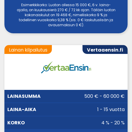
Esimerkkikorko: Luoton ollessa 15 000 €, 6 v. laina-
ajalla, on kuukausierä 270 € / 72 kk ajan. Tällöin luoton
kokonaiskulut on 19 468 €, nimelliskorko 9 % ja
todellinen vuosikorko 9,38 % (sis. 0 € laskutuslisän ja
avausmaksun 0 €).
Lainan kilpailutus
Vertaaensin.fi
LAINA-
500 € - 60 000 €
LAINASUMMA
KORKO
AIKA
1 - 15 vuotta
4 % - 20 %