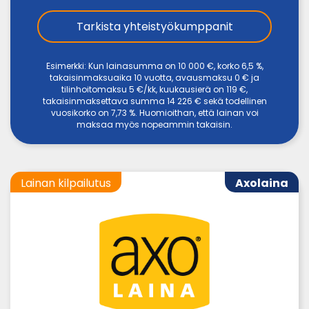
Tarkista yhteistyökumppanit
Esimerkki: Kun lainasumma on 10 000 €, korko 6,5 %,
takaisinmaksuaika 10 vuotta, avausmaksu 0 € ja
tilinhoitomaksu 5 €/kk, kuukausierä on 119 €,
takaisinmaksettava summa 14 226 € sekä todellinen
vuosikorko on 7,73 %. Huomioithan, että lainan voi
maksaa myös nopeammin takaisin.
Lainan kilpailutus
Axolaina