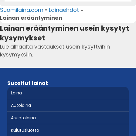
Suomilaina.com
»
Lainaehdot
»
Lainan erääntyminen
Lainan erääntyminen usein kysytyt
kysymykset
Lue alhaalta vastaukset usein kysyttyihin
kysymyksiin.
Suositut lainat
Laina
Autolaina
Asuntolaina
Kulutusluotto