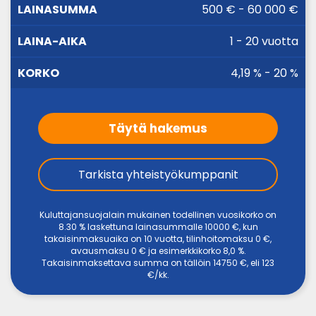
LAINA-
500 € - 60 000 €
LAINASUMMA
KORKO
AIKA
1 - 20 vuotta
4,19 % - 20 %
Täytä hakemus
Tarkista yhteistyökumppanit
Kuluttajansuojalain mukainen todellinen vuosikorko on
8.30 % laskettuna lainasummalle 10000 €, kun
takaisinmaksuaika on 10 vuotta, tilinhoitomaksu 0 €,
avausmaksu 0 € ja esimerkkikorko 8,0 %.
Takaisinmaksettava summa on tällöin 14750 €, eli 123
€/kk.