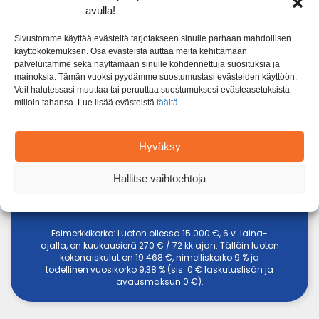
avulla!
LAINA-
1000 € - 60 000 €
LAINASUMMA
KORKO
AIKA
Sivustomme käyttää evästeitä tarjotakseen sinulle parhaan mahdollisen
käyttökokemuksen. Osa evästeistä auttaa meitä kehittämään
1 - 15 vuotta
palveluitamme sekä näyttämään sinulle kohdennettuja suosituksia ja
mainoksia. Tämän vuoksi pyydämme suostumustasi evästeiden käyttöön.
4,5 % - 20 %
Voit halutessasi muuttaa tai peruuttaa suostumuksesi evästeasetuksista
milloin tahansa. Lue lisää evästeistä
täältä
.
Täytä hakemus
Hyväksy
Hallitse vaihtoehtoja
Tarkista yhteistyökumppanit
Esimerkkikorko: Luoton ollessa 15 000 €, 6 v. laina-
ajalla, on kuukausierä 270 € / 72 kk ajan. Tällöin luoton
kokonaiskulut on 19 468 €, nimelliskorko 9 % ja
todellinen vuosikorko 9,38 % (sis. 0 € laskutuslisän ja
avausmaksun 0 €).