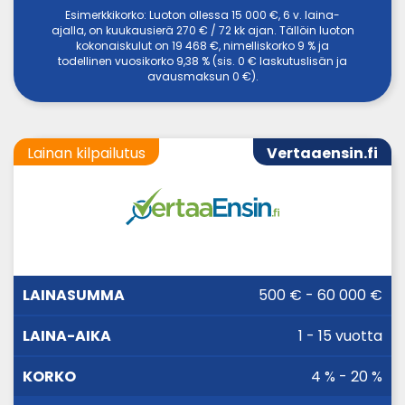
Esimerkkikorko: Luoton ollessa 15 000 €, 6 v. laina-
ajalla, on kuukausierä 270 € / 72 kk ajan. Tällöin luoton
kokonaiskulut on 19 468 €, nimelliskorko 9 % ja
todellinen vuosikorko 9,38 % (sis. 0 € laskutuslisän ja
avausmaksun 0 €).
Lainan kilpailutus
Vertaaensin.fi
LAINA-
500 € - 60 000 €
LAINASUMMA
KORKO
AIKA
1 - 15 vuotta
4 % - 20 %