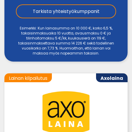
Tarkista yhteistyökumppanit
Esimerkki: Kun lainasumma on 10 000 €, korko 6,5 %,
takaisinmaksuaika 10 vuotta, avausmaksu 0 € ja
tilinhoitomaksu 5 €/kk, kuukausierä on 119 €,
takaisinmaksettava summa 14 226 € sekä todellinen
vuosikorko on 7,73 %. Huomioithan, että lainan voi
maksaa myös nopeammin takaisin.
Lainan kilpailutus
Axolaina