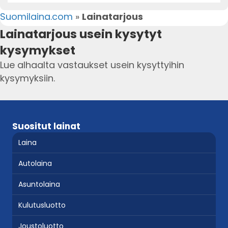
Suomilaina.com
»
Lainatarjous
Lainatarjous usein kysytyt
kysymykset
Lue alhaalta vastaukset usein kysyttyihin
kysymyksiin.
Suositut lainat
Laina
Autolaina
Asuntolaina
Kulutusluotto
Joustoluotto