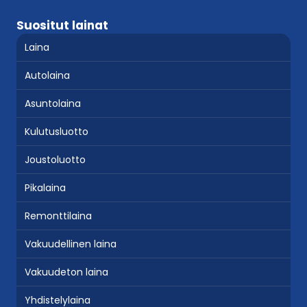
Suositut lainat
Laina
Autolaina
Asuntolaina
Kulutusluotto
Joustoluotto
Pikalaina
Remonttilaina
Vakuudellinen laina
Vakuudeton laina
Yhdistelylaina