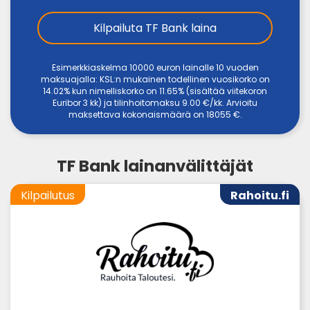
Kilpailuta TF Bank laina
Esimerkkiaskelma 10000 euron lainalle 10 vuoden
maksuajalla: KSL:n mukainen todellinen vuosikorko on
14.02% kun nimelliskorko on 11.65% (sisältää viitekoron
Euribor 3 kk) ja tilinhoitomaksu 9.00 €/kk. Arvioitu
maksettava kokonaismäärä on 18055 €.
TF Bank lainanvälittäjät
Kilpailutus
Rahoitu.fi