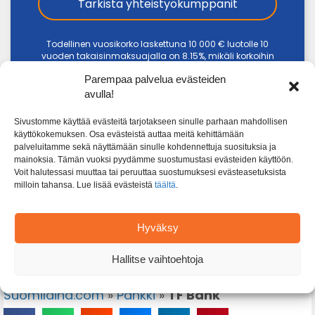
Tarkista yhteistyökumppanit
Todellinen vuosikorko laskettuna 10 000 € luotolle 10
vuoden takaisinmaksuajalla on 8.15%, mikäli korkoihin
ja kuluihin sisältyy: Vuosikorko 6.90%, kuukausittainen
Parempaa palvelua evästeiden
tilinhoitopalkkio 5 € ja lainan avausmaksu 0 €.
Kuukausierä on tällöin esimerkin mukaiselle 10 000 €
avulla!
lainalle 120.59 € sisältäen yhteensä 120 maksuerää.
Lainan, korkojen ja kulujen yhteismäärä on edellä
Sivustomme käyttää evästeitä tarjotakseen sinulle parhaan mahdollisen
mainitun esimerkein 14 471 €, joista kulujen osuus on
käyttökokemuksen. Osa evästeistä auttaa meitä kehittämään
600 € ja korkojen osuus on 3 871 €.
palveluitamme sekä näyttämään sinulle kohdennettuja suosituksia ja
mainoksia. Tämän vuoksi pyydämme suostumustasi evästeiden käyttöön.
Voit halutessasi muuttaa tai peruuttaa suostumuksesi evästeasetuksista
milloin tahansa. Lue lisää evästeistä
täältä
.
Hyväksy
Hallitse vaihtoehtoja
Hae TF Bank laina tästä
Suomilaina.com
»
Pankki
»
TF Bank