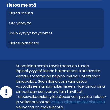
Tietoa meistä
Tietoa meistä
Ota yhteyttä
Usein kysytyt kysymykset
Tietosuojaseloste
Suomilaina.comin tavoitteena on tuoda
läpinäkyvyyttä lainan hakemiseen. Kattavasta
vertailustamme on helppo löytää luotettavat
lainapaikat. Suomilaina.com kannustaa
vastuulliseen lainan hakemiseen. Hae lainaa aina
Hae lainaa vastuullisesti
ainoastaan sen verran, kuin tarvitset.
Talousvaikeuksien yllättäessä voit pyytää talous-
ja velkaneuvontaa
val­tion oi­keus­a­pu­toi­mis­tois­ta
.
Neuvonta on maksutonta.