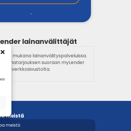
-
nder lainanvälittäjät
i ole mukana lainanvälityspalveluissa.
ää lainatarjouksen suoraan myLender
verkkosivustolta.
esi
oa meistä
toa meistä