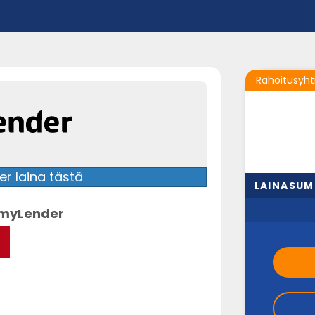
Rahoitusyht
r laina tästä
LAINASU
-
myLender