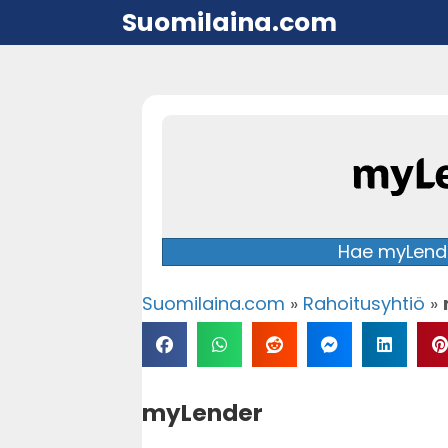
Suomilaina.com
Hae myLende
Suomilaina.com
»
Rahoitusyhtiö
»
myLender