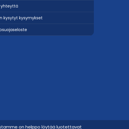
 yhteyttä
in kysytyt kysymykset
tosuojaseloste
lustamme on helppo löytää luotettavat