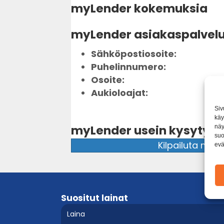
myLender kokemuksia
myLender asiakaspalvel
Sähköpostiosoite:
Puhelinnumero:
Osoite:
Aukioloajat:
Siv
käy
myLender usein kysytyt
näy
suo
Kilpailuta myLe
evä
Suositut lainat
Laina