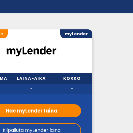
iö
myLender
MMA
LAINA-AIKA
KORKO
-
-
Hae myLender laina
Kilpailuta myLender laina