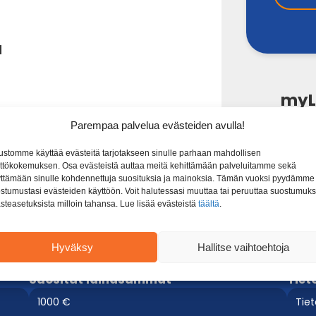
u
myLe
Parempaa palvelua evästeiden avulla!
myLender e
Voit pyyt
ustomme käyttää evästeitä tarjotakseen sinulle parhaan mahdollisen
ttökokemuksen. Osa evästeistä auttaa meitä kehittämään palveluitamme sekä
 kysymykset
ttämään sinulle kohdennettuja suosituksia ja mainoksia. Tämän vuoksi pyydämme
stumustasi evästeiden käyttöön. Voit halutessasi muuttaa tai peruuttaa suostumuks
nder laina tästä
steasetuksista milloin tahansa. Lue lisää evästeistä
täältä
.
Hyväksy
Hallitse vaihtoehtoja
Suositut lainasummat
Tiet
1000 €
Tie