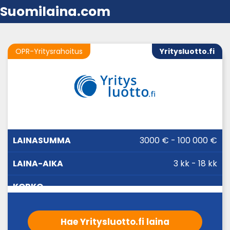
Suomilaina.com
OPR-Yritysrahoitus
Yritysluotto.fi
LAINA-
3000 € - 100 000 €
LAINASUMMA
KORKO
AIKA
3 kk - 18 kk
Hae Yritysluotto.fi laina