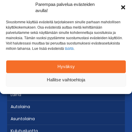
Parempaa palvelua evästeiden
Puhelinnumero:
avulla!
Osoite:
Aukioloajat:
Sivustomme käyttää evästeitä tarjotakseen sinulle parhaan mahdollisen
käyttökokemuksen. Osa evästeistä auttaa meitä kehittämään
palveluitamme sekä näyttämään sinulle kohdennettuja suosituksia ja
mainoksia. Tämän vuoksi pyydämme suostumustasi evästeiden käyttöön.
Yritysluotto.fi usein kysytyt
Voit halutessasi muuttaa tai peruuttaa suostumuksesi evästeasetuksista
milloin tahansa. Lue lisää evästeistä
täältä
.
kysymykset
Kilpailuta Yritysluotto.fi laina tästä
Hyväksy
Hallitse vaihtoehtoja
Suositut lainat
Laina
Autolaina
Asuntolaina
Kulutusluotto