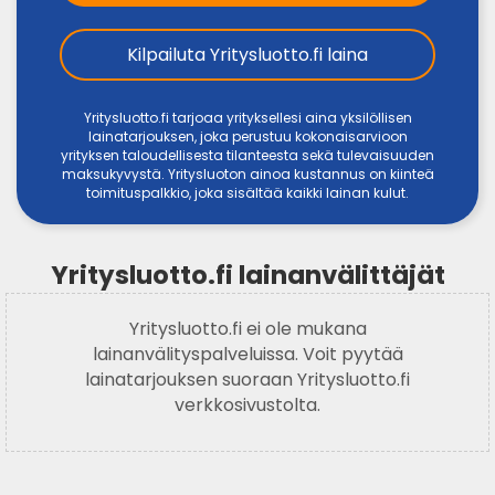
Kilpailuta Yritysluotto.fi laina
Yritysluotto.fi tarjoaa yrityksellesi aina yksilöllisen
lainatarjouksen, joka perustuu kokonaisarvioon
yrityksen taloudellisesta tilanteesta sekä tulevaisuuden
maksukyvystä. Yritysluoton ainoa kustannus on kiinteä
toimituspalkkio, joka sisältää kaikki lainan kulut.
Yritysluotto.fi lainanvälittäjät
Yritysluotto.fi ei ole mukana
lainanvälityspalveluissa. Voit pyytää
lainatarjouksen suoraan Yritysluotto.fi
verkkosivustolta.