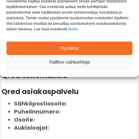
Sivustomme käyttää evästeitä tarjotakseen sinulle parhaan mahdollisen
käyttökokemuksen. Osa evästeistä auttaa meitä kehittämään
Hae Qred laina tästä
palveluitamme sekä näyttämään sinulle kohdennettuja suosituksia ja
mainoksia. Tämän vuoksi pyydämme suostumustasi evästeiden käyttöön.
Voit halutessasi muuttaa tai peruuttaa suostumuksesi evästeasetuksista
Suomilaina.com
»
Rahoitusyhtiö
»
Qred
milloin tahansa. Lue lisää evästeistä
täältä
.
Hyväksy
Qred
Hallitse vaihtoehtoja
Qred kokemuksia
Qred asiakaspalvelu
Sähköpostiosoite:
Puhelinnumero:
Osoite:
Aukioloajat: