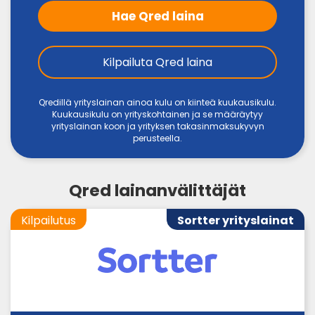
Hae Qred laina
Kilpailuta Qred laina
Qredillä yrityslainan ainoa kulu on kiinteä kuukausikulu.
Kuukausikulu on yrityskohtainen ja se määräytyy
yrityslainan koon ja yrityksen takasinmaksukyvyn
perusteella.
Qred lainanvälittäjät
Kilpailutus
Sortter yrityslainat