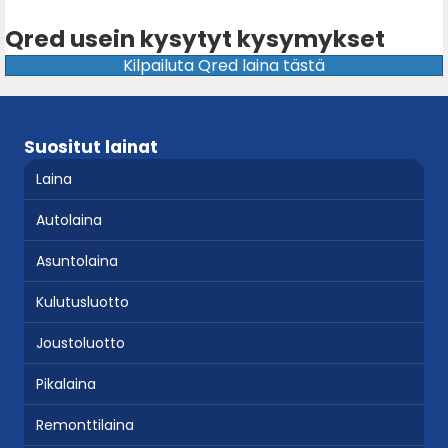
Qred usein kysytyt kysymykset
Kilpailuta Qred laina tästä
Suositut lainat
Laina
Autolaina
Asuntolaina
Kulutusluotto
Joustoluotto
Pikalaina
Remonttilaina