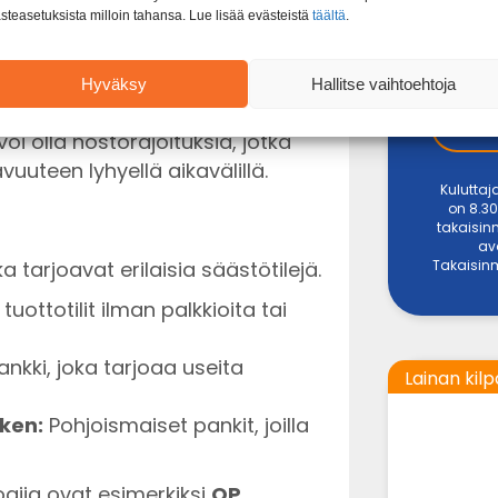
rahasi ovat turvassa pankin
steasetuksista milloin tahansa. Lue lisää evästeistä
täältä
.
atta.
aihdella huomattavasti eri tilien
Hyväksy
Hallitse vaihtoehtoja
 voi olla nostorajoituksia, jotka
uuteen lyhyellä aikavälillä.
Kuluttaj
on 8.30
takaisin
av
Takaisinm
 tarjoavat erilaisia säästötilejä.
uottotilit ilman palkkioita tai
nkki, joka tarjoaa useita
Lainan kilp
ken:
Pohjoismaiset pankit, joilla
oajia ovat esimerkiksi
OP
,