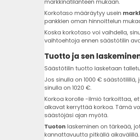
markkinatilanteen mukaan.
Korkotaso määräytyy usein
mark
pankkien oman hinnoittelun muka
Koska korkotaso voi vaihdella, sinu
vaihtoehtoja ennen säästötilin av
Tuotto ja sen laskemine
Säästötilin tuotto lasketaan talle
Jos sinulla on 1000 € säästötilillä
sinulla on 1020 €.
Korkoa korolle -ilmiö tarkoittaa,
alkavat kerryttää korkoa. Tämä vo
säästöjäsi ajan myötä.
Tuoton
laskeminen on tärkeää, jott
kannattavuutta pitkällä aikavälillä.