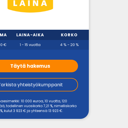
MMA
LAINA-AIKA
KORKO
00 €
1 - 15 vuotta
4 % - 20 %
Täytä hakemus
Tarkista yhteistyökumppanit
naesimerkki: 10 000 euroa, 10 vuotta, 120
, todellinen vuosikorko 7,21 %, nimelliskorko
%, kulut 3 923 € ja yhteensä 13 923 €.