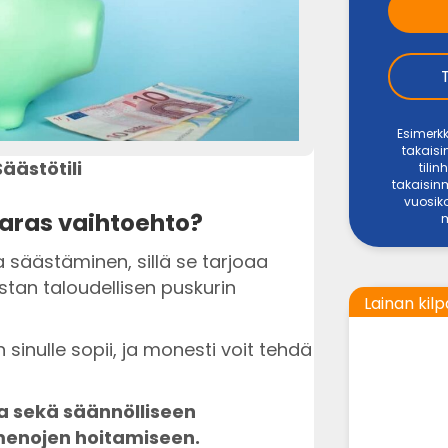
Esimerkk
takais
Säästötili
tili
takaisin
vuosiko
 paras vaihtoehto?
a säästäminen, sillä se tarjoaa
stan taloudellisen puskurin
Lainan kilp
kun sinulle sopii, ja monesti voit tehdä
ta sekä säännölliseen
menojen hoitamiseen.