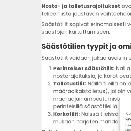
Nosto- ja talletusrajoitukset
ovat
tekee niistä joustavan vaihtoehdo
Säästötilit sopivat erinomaisesti 
säästöjen kartuttamiseen.
Säästötilien tyypit ja o
Säästötilit voidaan jakaa useisiin er
Perinteiset säästötilit:
Näillä 
nostorajoituksia, ja korot ova
Talletustilit:
Näillä tileillä on 
määräaikaistalletus), jolloin 
määräajan umpeutumista. Kor
perinteisillä säästötileillä.
Korkotilit:
Näissä tileissä kor
Siv
käy
mukaan, tarjoten mahdollisuu
näy
suo