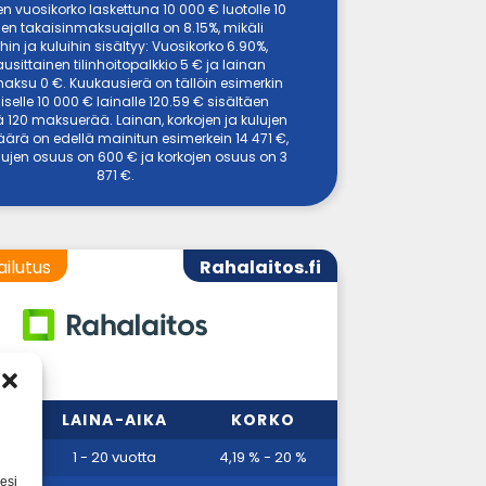
en vuosikorko laskettuna 10 000 € luotolle 10
en takaisinmaksuajalla on 8.15%, mikäli
hin ja kuluihin sisältyy: Vuosikorko 6.90%,
usittainen tilinhoitopalkkio 5 € ja lainan
ksu 0 €. Kuukausierä on tällöin esimerkin
selle 10 000 € lainalle 120.59 € sisältäen
 120 maksuerää. Lainan, korkojen ja kulujen
ärä on edellä mainitun esimerkein 14 471 €,
ulujen osuus on 600 € ja korkojen osuus on 3
871 €.
ailutus
Rahalaitos.fi
MMA
LAINA-AIKA
KORKO
00 €
1 - 20 vuotta
4,19 % - 20 %
esi