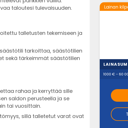
htelevat pankkien välillä.
Lainan kilp
vaa taloutesi tulevaisuuden.
rkoitettu talletusten tekemiseen ja
ästötili tarkoittaa, säästötilien
det sekä tärkeimmät säästötilien
LAINASU
1000 € - 60 0
allettaa rahaa ja kerryttää sille
en saldon perusteella ja se
n tai vuosittain.
ttömyys, sillä talletetut varat ovat