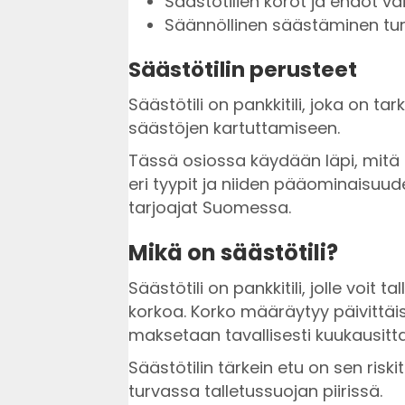
Säästötilien korot ja ehdot vai
Säännöllinen säästäminen tur
Säästötilin perusteet
Säästötili on pankkitili, joka on ta
säästöjen kartuttamiseen.
Tässä osiossa käydään läpi, mitä sä
eri tyypit ja niiden pääominaisuu
tarjoajat Suomessa.
Mikä on säästötili?
Säästötili on pankkitili, jolle voit t
korkoa. Korko määräytyy päivittäis
maksetaan tavallisesti kuukausittai
Säästötilin tärkein etu on sen riski
turvassa talletussuojan piirissä.