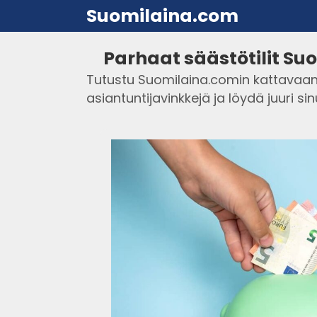
Suomilaina.com
Parhaat säästötilit Su
Tutustu Suomilaina.comin kattavaan
asiantuntijavinkkejä ja löydä juuri sin