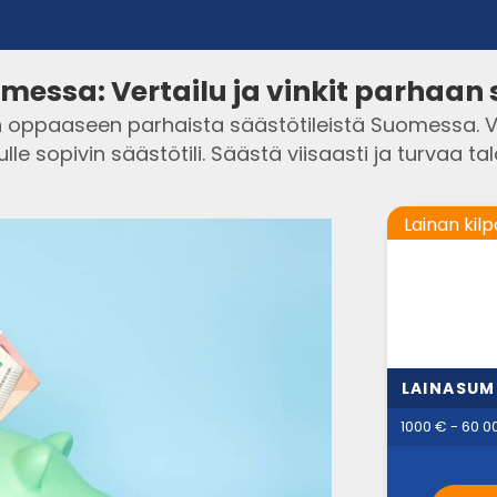
omessa: Vertailu ja vinkit parhaan 
 oppaaseen parhaista säästötileistä Suomessa. Ve
ulle sopivin säästötili. Säästä viisaasti ja turvaa ta
Lainan kilp
LAINASU
1000 € - 60 0