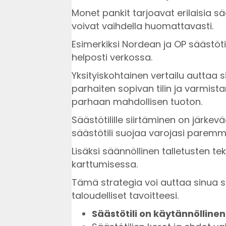
Monet pankit tarjoavat erilaisia sä
voivat vaihdella huomattavasti.
Esimerkiksi Nordean ja OP säästöti
helposti verkossa.
Yksityiskohtainen vertailu auttaa s
parhaiten sopivan tilin ja varmist
parhaan mahdollisen tuoton.
Säästötilille siirtäminen on järkevää 
säästötili suojaa varojasi paremmin
Lisäksi säännöllinen talletusten 
karttumisessa.
Tämä strategia voi auttaa sinua 
taloudelliset tavoitteesi.
Säästötili on käytännölline