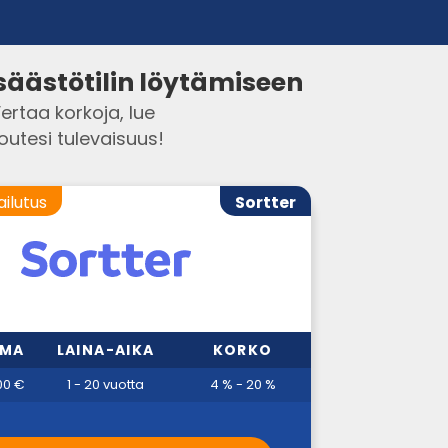
säästötilin löytämiseen
rtaa korkoja, lue
loutesi tulevaisuus!
ailutus
Sortter
MMA
LAINA-AIKA
KORKO
00 €
1 - 20 vuotta
4 % - 20 %