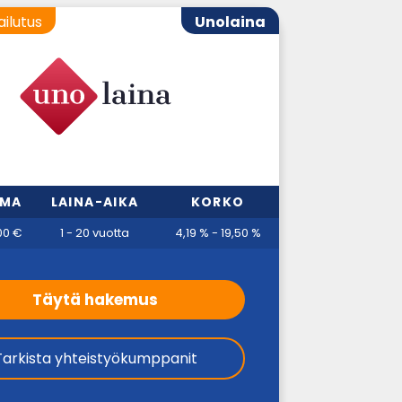
ailutus
Unolaina
MMA
LAINA-AIKA
KORKO
00 €
1 - 20 vuotta
4,19 % - 19,50 %
Täytä hakemus
Tarkista yhteistyökumppanit