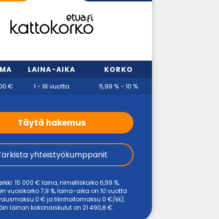
MMA
LAINA-AIKA
KORKO
00 €
1 - 18 vuotta
5,99 % - 10 %
Täytä hakemus
Tarkista yhteistyökumppanit
rkki: 15 000 € laina, nimelliskorko 6,99 %,
en vuosikorko 7,9 %, laina-aika on 10 vuotta
avausmaksu 0 € ja tilinhoitomaksu 0 €/kk),
löin lainan kokonaiskulut on 21 490,8 €.