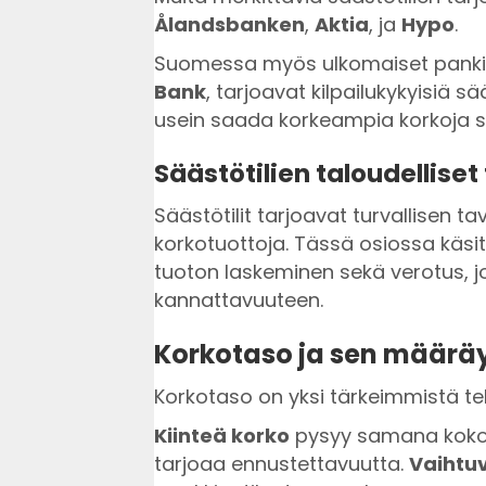
Ålandsbanken
,
Aktia
, ja
Hypo
.
Suomessa myös ulkomaiset panki
Bank
, tarjoavat kilpailukykyisiä s
usein saada korkeampia korkoja sä
Säästötilien taloudelliset 
Säästötilit tarjoavat turvallisen ta
korkotuottoja. Tässä osiossa käs
tuoton laskeminen sekä verotus, jo
kannattavuuteen.
Korkotaso ja sen määrä
Korkotaso on yksi tärkeimmistä teki
Kiinteä korko
pysyy samana koko
tarjoaa ennustettavuutta.
Vaihtu