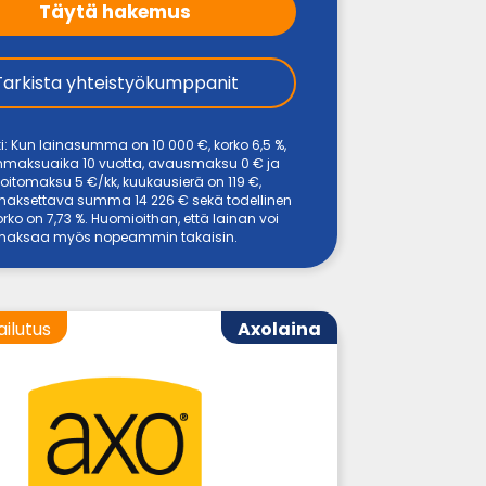
Täytä hakemus
Tarkista yhteistyökumppanit
i: Kun lainasumma on 10 000 €, korko 6,5 %,
inmaksuaika 10 vuotta, avausmaksu 0 € ja
nhoitomaksu 5 €/kk, kuukausierä on 119 €,
maksettava summa 14 226 € sekä todellinen
rko on 7,73 %. Huomioithan, että lainan voi
maksaa myös nopeammin takaisin.
ailutus
Axolaina