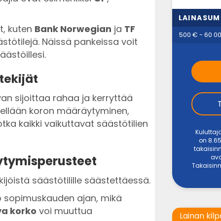
LAINASU
t, kuten
Bank Norwegian
ja
TF
500 € - 60 0
äästötilejä. Näissä pankeissa voit
ästöillesi.
tekijät
van sijoittaa rahaa ja kerryttää
itellään koron määräytyminen,
tka kaikki vaikuttavat säästötilien
Kuluttaj
on 8.65
takaisin
ava
ytymisperusteet
Takaisinm
jöistä säästötilille säästettäessä.
 sopimuskauden ajan, mikä
va korko
voi muuttua
Lainan kilp