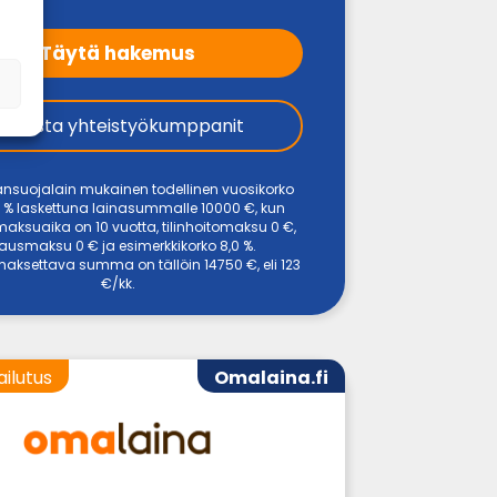
Täytä hakemus
Tarkista yhteistyökumppanit
ansuojalain mukainen todellinen vuosikorko
 % laskettuna lainasummalle 10000 €, kun
maksuaika on 10 vuotta, tilinhoitomaksu 0 €,
ausmaksu 0 € ja esimerkkikorko 8,0 %.
aksettava summa on tällöin 14750 €, eli 123
€/kk.
ailutus
Omalaina.fi