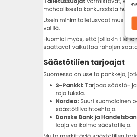
Talletussuojat
varmistavat, että 
evä
mahdollisesta konkurssista huolim
Usein minimitalletusvaatimus voi v
välillä.
Huomioi myös, että joillakin tileillä
saattavat vaikuttaa rahojen saatav
Säästötilien tarjoajat
Suomessa on useita pankkeja, jotka
S-Pankki:
Tarjoaa säästö- ja t
rajoituksia.
Nordea:
Suuri suomalainen pa
säästötilivaihtoehtoja.
Danske Bank ja Handelsban
laaja valikoima säästötilejä.
Muita merkittäviä säästötilien tarj