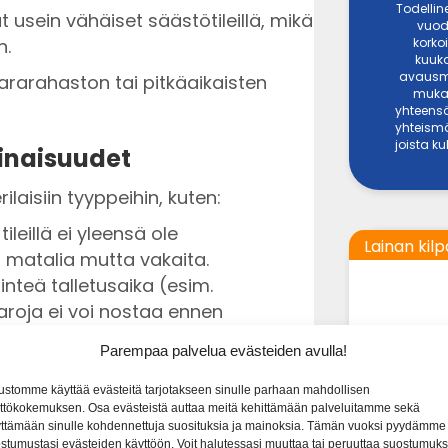
Todellin
 usein vähäiset säästötileillä, mikä
vuod
korkoi
n.
kuuka
avausma
vararahaston tai pitkäaikaisten
mukai
yhteensä
yhteismä
joista k
minaisuudet
ilaisiin tyyppeihin, kuten:
tileillä ei yleensä ole
Lainan kilp
t matalia mutta vakaita.
kiinteä talletusaika (esim.
varoja ei voi nostaa ennen
ot ovat yleensä korkeampia kuin
Parempaa palvelua evästeiden avulla!
LAINASU
ko voi vaihdella markkinatilanteiden
ustomme käyttää evästeitä tarjotakseen sinulle parhaan mahdollisen
ttökokemuksen. Osa evästeistä auttaa meitä kehittämään palveluitamme sekä
den korkeampiin tuottoihin.
500 € - 60 0
ttämään sinulle kohdennettuja suosituksia ja mainoksia. Tämän vuoksi pyydämme
stumustasi evästeiden käyttöön. Voit halutessasi muuttaa tai peruuttaa suostumuks