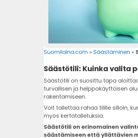
Suomilaina.com
»
Säästäminen
»
Säästötili: Kuinka valita
Säästötili on suosittu tapa aloitta
turvallisen ja helppokäyttöisen alu
rakentamiseen.
Voit tallettaa rahaa tilille silloin, 
myös kertatalletuksia.
Säästötili on erinomainen valin
säästämiseen että yllättävien 