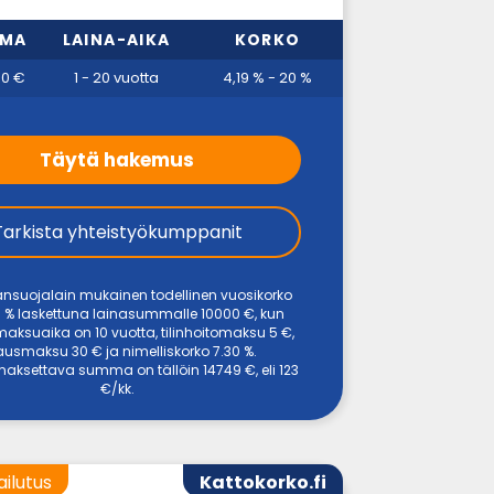
MMA
LAINA-AIKA
KORKO
00 €
1 - 20 vuotta
4,19 % - 20 %
Täytä hakemus
Tarkista yhteistyökumppanit
ansuojalain mukainen todellinen vuosikorko
 % laskettuna lainasummalle 10000 €, kun
maksuaika on 10 vuotta, tilinhoitomaksu 5 €,
usmaksu 30 € ja nimelliskorko 7.30 %.
aksettava summa on tällöin 14749 €, eli 123
€/kk.
ailutus
Kattokorko.fi