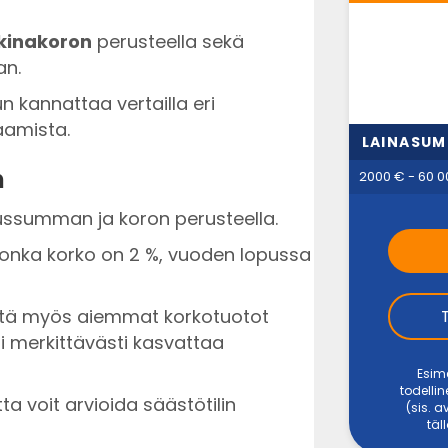
kinakoron
perusteella sekä
an.
n kannattaa vertailla eri
aamista.
LAINASU
n
2000 € - 60 0
tussumman ja koron perusteella.
, jonka korko on 2 %, vuoden lopussa
 että myös aiemmat korkotuotot
i merkittävästi kasvattaa
Esime
todellin
a voit arvioida säästötilin
(sis. 
täl