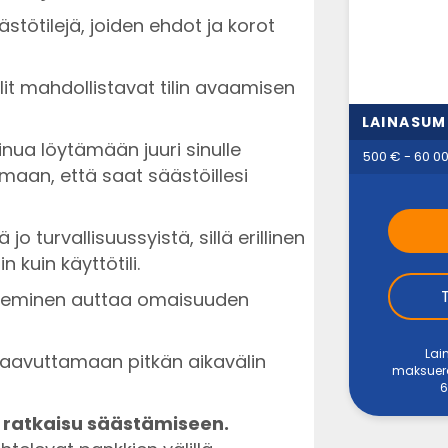
ästötilejä, joiden ehdot ja korot
lit mahdollistavat tilin avaamisen
LAINASU
inua löytämään juuri sinulle
500 € - 60 0
amaan, että saat säästöillesi
jo turvallisuussyistä, sillä erillinen
 kuin käyttötili.
tekeminen auttaa omaisuuden
Lai
saavuttamaan pitkän aikavälin
maksuerää
6
n ratkaisu säästämiseen.