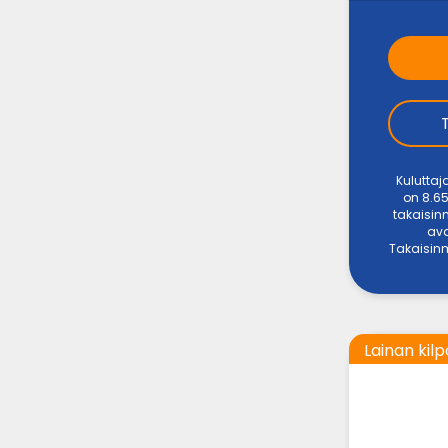
Kuluttaj
on 8.65
takaisin
ava
Takaisinm
Lainan kilp