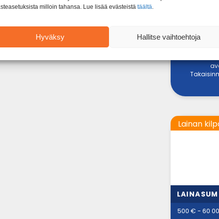
steasetuksista milloin tahansa. Lue lisää evästeistä
täältä
.
Hyväksy
Hallitse vaihtoehtoja
Kuluttaj
on 8.30
takaisin
av
Takaisinm
Lainan kilp
LAINASU
500 € - 60 0