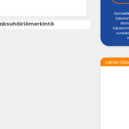
Esimerkk
takais
aksuhäiriömerkintä
tili
takaisin
vuosiko
Lainan kilp