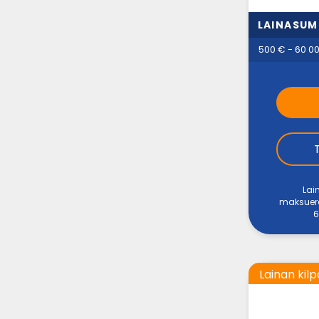
LAINASU
500 € - 60 0
Lai
maksuerää
6
Lainan kilp