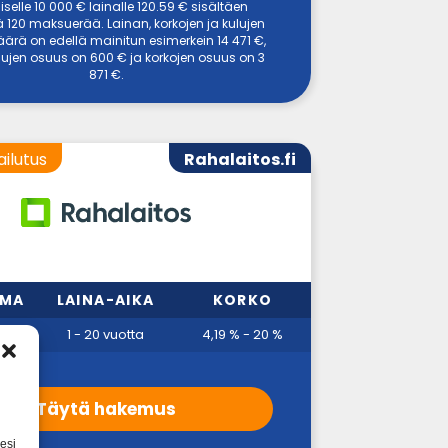
selle 10 000 € lainalle 120.59 € sisältäen
 120 maksuerää. Lainan, korkojen ja kulujen
ärä on edellä mainitun esimerkein 14 471 €,
ulujen osuus on 600 € ja korkojen osuus on 3
871 €.
ailutus
Rahalaitos.fi
MMA
LAINA-AIKA
KORKO
00 €
1 - 20 vuotta
4,19 % - 20 %
Täytä hakemus
esi