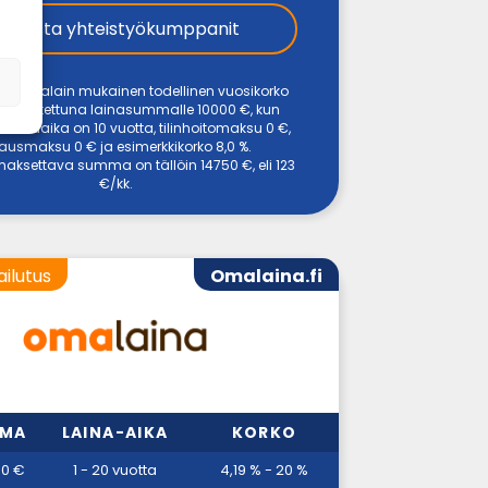
Tarkista yhteistyökumppanit
ansuojalain mukainen todellinen vuosikorko
 % laskettuna lainasummalle 10000 €, kun
maksuaika on 10 vuotta, tilinhoitomaksu 0 €,
ausmaksu 0 € ja esimerkkikorko 8,0 %.
aksettava summa on tällöin 14750 €, eli 123
€/kk.
ailutus
Omalaina.fi
MMA
LAINA-AIKA
KORKO
00 €
1 - 20 vuotta
4,19 % - 20 %