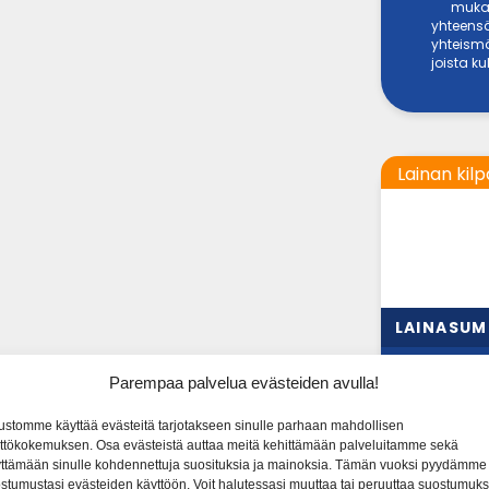
mukai
yhteensä
yhteismä
joista k
Lainan kilp
LAINASU
500 € - 60 0
Parempaa palvelua evästeiden avulla!
ustomme käyttää evästeitä tarjotakseen sinulle parhaan mahdollisen
ttökokemuksen. Osa evästeistä auttaa meitä kehittämään palveluitamme sekä
ttämään sinulle kohdennettuja suosituksia ja mainoksia. Tämän vuoksi pyydämme
stumustasi evästeiden käyttöön. Voit halutessasi muuttaa tai peruuttaa suostumuks