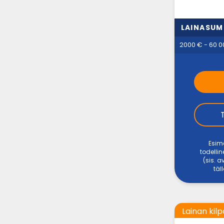
LAINASU
2000 € - 60 0
Esime
todellin
(sis. 
täl
Lainan kilp