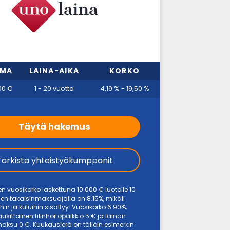
MMA
LAINA-AIKA
KORKO
00 €
1 - 20 vuotta
4,19 % - 19,50 %
Täytä hakemus
Tarkista yhteistyökumppanit
en vuosikorko laskettuna 10 000 € luotolle 10
en takaisinmaksuajalla on 8.15%, mikäli
hin ja kuluihin sisältyy: Vuosikorko 6.90%,
usittainen tilinhoitopalkkio 5 € ja lainan
ksu 0 €. Kuukausierä on tällöin esimerkin