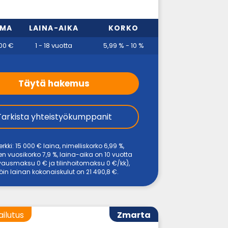
MMA
LAINA-AIKA
KORKO
00 €
1 - 18 vuotta
5,99 % - 10 %
Täytä hakemus
Tarkista yhteistyökumppanit
rkki: 15 000 € laina, nimelliskorko 6,99 %,
en vuosikorko 7,9 %, laina-aika on 10 vuotta
avausmaksu 0 € ja tilinhoitomaksu 0 €/kk),
löin lainan kokonaiskulut on 21 490,8 €.
ailutus
Zmarta