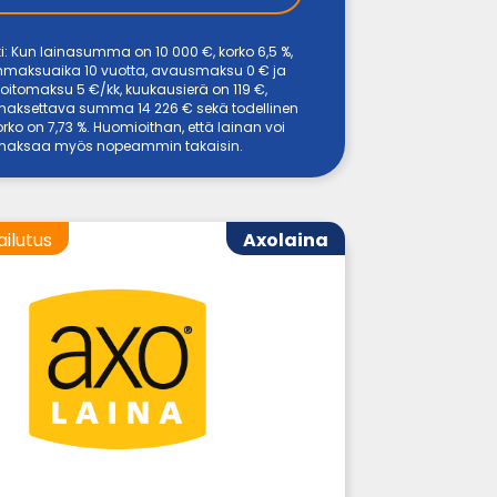
i: Kun lainasumma on 10 000 €, korko 6,5 %,
inmaksuaika 10 vuotta, avausmaksu 0 € ja
nhoitomaksu 5 €/kk, kuukausierä on 119 €,
maksettava summa 14 226 € sekä todellinen
rko on 7,73 %. Huomioithan, että lainan voi
maksaa myös nopeammin takaisin.
ailutus
Axolaina