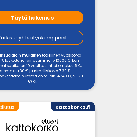
Täytä hakemus
Tarkista yhteistyökumppanit
ansuojalain mukainen todellinen vuosikorko
 % laskettuna lainasummalle 10000 €, kun
maksuaika on 10 vuotta, tilinhoitomaksu 5 €,
usmaksu 30 € ja nimelliskorko 7.30 %.
aksettava summa on tällöin 14749 €, eli 123
€/kk.
ailutus
Kattokorko.fi