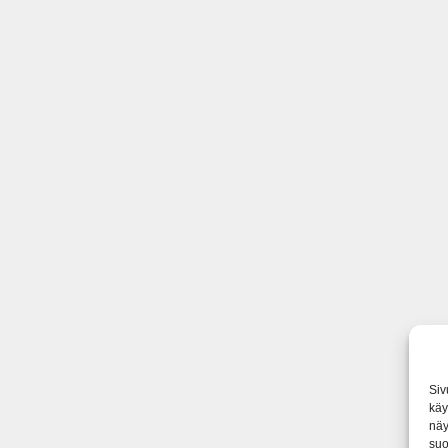
Siv
käy
näy
suo