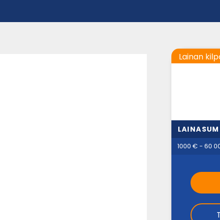
Lainan kilp
LAINASU
1000 € - 60 0