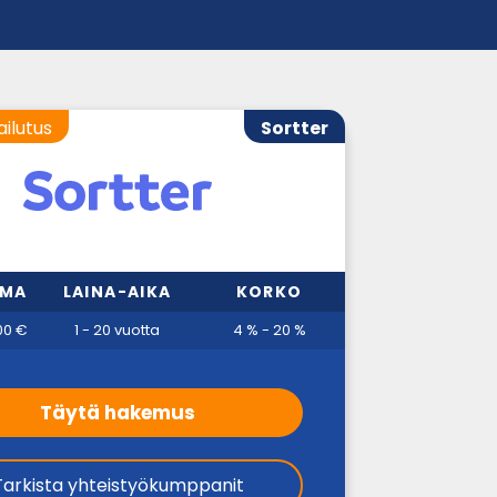
ailutus
Sortter
MMA
LAINA-AIKA
KORKO
00 €
1 - 20 vuotta
4 % - 20 %
Täytä hakemus
Tarkista yhteistyökumppanit