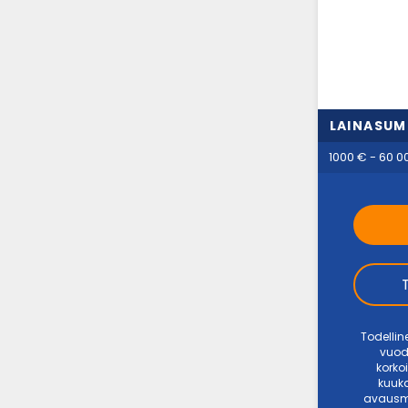
LAINASU
1000 € - 60 0
Todellin
vuod
korkoi
kuuka
avausma