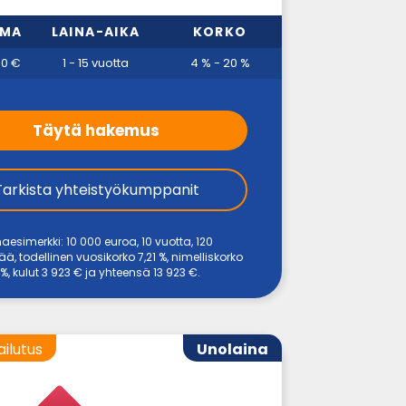
MMA
LAINA-AIKA
KORKO
00 €
1 - 15 vuotta
4 % - 20 %
Täytä hakemus
Tarkista yhteistyökumppanit
naesimerkki: 10 000 euroa, 10 vuotta, 120
, todellinen vuosikorko 7,21 %, nimelliskorko
%, kulut 3 923 € ja yhteensä 13 923 €.
ailutus
Unolaina