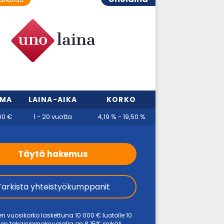
MMA
LAINA-AIKA
KORKO
00 €
1 - 20 vuotta
4,19 % - 19,50 %
Täytä hakemus
Tarkista yhteistyökumppanit
en vuosikorko laskettuna 10 000 € luotolle 10
en takaisinmaksuajalla on 8.15%, mikäli