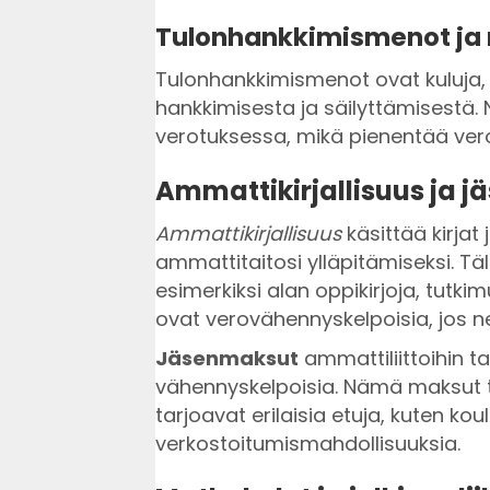
Tulonhankkimismenot ja n
Tulonhankkimismenot ovat kuluja, 
hankkimisesta ja säilyttämisestä.
verotuksessa, mikä pienentää ver
Ammattikirjallisuus ja 
Ammattikirjallisuus
käsittää kirjat 
ammattitaitosi ylläpitämiseksi. Tälla
esimerkiksi alan oppikirjoja, tutkim
ovat verovähennyskelpoisia, jos ne
Jäsenmaksut
ammattiliittoihin t
vähennyskelpoisia. Nämä maksut tu
tarjoavat erilaisia etuja, kuten kou
verkostoitumismahdollisuuksia.