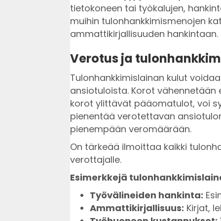
tietokoneen tai työkalujen, hankin
muihin tulonhankkimismenojen kat
ammattikirjallisuuden hankintaan.
Verotus ja tulonhankkim
Tulonhankkimislainan kulut voida
ansiotuloista. Korot vähennetään e
korot ylittävät pääomatulot, voi 
pienentää verotettavan ansiotulo
pienempään veromäärään.
On tärkeää ilmoittaa kaikki tulonha
verottajalle.
Esimerkkejä tulonhankkimislaina
Työvälineiden hankinta:
Esim
Ammattikirjallisuus:
Kirjat, l
Työhuoneen kustannukset: