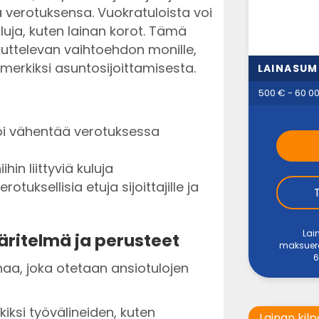
da verotuksensa. Vuokratuloista voi
luja, kuten lainan korot. Tämä
uttelevan vaihtoehdon monille,
imerkiksi asuntosijoittamisesta.
LAINASU
500 € - 60 0
oi vähentää verotuksessa
hin liittyviä kuluja
tuksellisia etuja sijoittajille ja
Lai
ritelmä ja perusteet
maksuerää
6
naa, joka otetaan ansiotulojen
kiksi työvälineiden, kuten
Lainan kilp