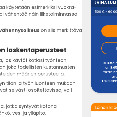
LAINASU
naa käytetään esimerkiksi vuokra-
500 € - 60 0
oi vähentää näin liiketoiminnassa
 vähennysoikeus
on siis merkittävä
n laskentaperusteet
 jos käytät kotiasi työnteon
Kuluttaj
an joko todellisten kustannusten
on 8.65
takaisin
nteiden määrien perusteella.
ava
Takaisinm
yn tilan ja työn luonteen mukaan.
vat selvästi osoitettavissa, voit
a, jotka syntyvät kotona
Lainan kilp
kö, vesi ja ylläpito.