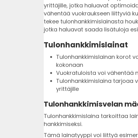
yrittäjille, jotka haluavat optimoi
vähentää vuokraukseen liittyviä ku
tekee tulonhankkimislainasta houk
jotka haluavat saada lisätuloja es
Tulonhankkimislainat
Tulonhankkimislainan korot v
kokonaan
Vuokratuloista voi vähentää nii
Tulonhankkimislaina tarjoaa vero
yrittäjille
Tulonhankkimisvelan mää
Tulonhankkimislaina tarkoittaa lai
hankkimiseksi.
Tämä lainatyyppi voi liittyä esimer