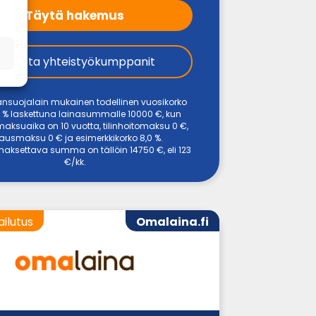
Täytä hakemus
Tarkista yhteistyökumppanit
ansuojalain mukainen todellinen vuosikorko
 % laskettuna lainasummalle 10000 €, kun
maksuaika on 10 vuotta, tilinhoitomaksu 0 €,
ausmaksu 0 € ja esimerkkikorko 8,0 %.
aksettava summa on tällöin 14750 €, eli 123
€/kk.
ailutus
Omalaina.fi