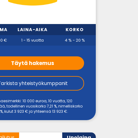
MMA
LAINA-AIKA
KORKO
00 €
1 - 15 vuotta
4 % - 20 %
Täytä hakemus
Tarkista yhteistyökumppanit
naesimerkki: 10 000 euroa, 10 vuotta, 120
, todellinen vuosikorko 7,21 %, nimelliskorko
%, kulut 3 923 € ja yhteensä 13 923 €.
ailutus
Unolaina