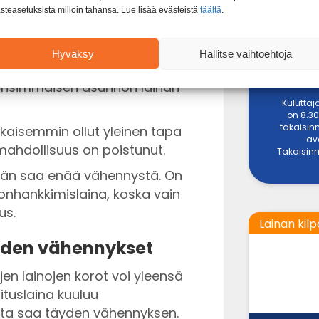
steasetuksista milloin tahansa. Lue lisää evästeistä
täältä
.
ähentää verotuksessa
Hyväksy
Hallitse vaihtoehtoja
ntää verotuksessa enää vuodesta
ensimmäisen asunnon lainan
Kuluttaj
on 8.30
takaisin
kaisemmin ollut yleinen tapa
av
ahdollisuus on poistunut.
Takaisinm
ään saa enää vähennystä. On
lonhankkimislaina, koska vain
us.
Lainan kilp
niiden vähennykset
en lainojen korot voi yleensä
ituslaina kuuluu
ista saa täyden vähennyksen.