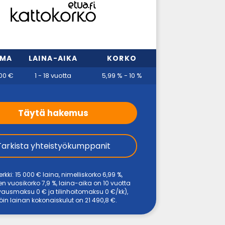
MMA
LAINA-AIKA
KORKO
00 €
1 - 18 vuotta
5,99 % - 10 %
Täytä hakemus
Tarkista yhteistyökumppanit
rkki: 15 000 € laina, nimelliskorko 6,99 %,
en vuosikorko 7,9 %, laina-aika on 10 vuotta
avausmaksu 0 € ja tilinhoitomaksu 0 €/kk),
löin lainan kokonaiskulut on 21 490,8 €.