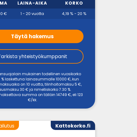
MMA
LAINA-AIKA
KORKO
00 €
1 - 20 vuotta
4,19 % - 20 %
Täytä hakemus
Tarkista yhteistyökumppanit
ansuojalain mukainen todellinen vuosikorko
 % laskettuna lainasummalle 10000 €, kun
maksuaika on 10 vuotta, tilinhoitomaksu 5 €,
usmaksu 30 € ja nimelliskorko 7.30 %.
aksettava summa on tällöin 14749 €, eli 123
€/kk.
ailutus
Kattokorko.fi