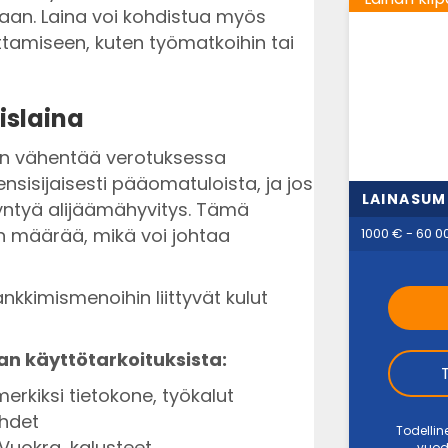
taan. Laina voi kohdistua myös
tamiseen, kuten työmatkoihin tai
islaina
an vähentää verotuksessa
nsisijaisesti pääomatuloista, ja jos
LAINASU
syntyä alijäämähyvitys. Tämä
n määrää, mikä voi johtaa
1000 € - 60 0
nkkimismenoihin liittyvät kulut
n käyttötarkoituksista:
erkiksi tietokone, työkalut
ehdet
Todellin
Vuokra, kalusteet
vuod