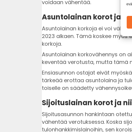
voidaan vähentää.
evä
Asuntolainan korot ja v
Asuntolainan korkoja ei voi vähe
2023 alkaen. Tämä koskee myös 
korkoja.
Asuntolainan korkovähennys on ai
keventää verotusta, mutta tämä m
Ensiasunnon ostajat eivät myösk
tärkeää erottaa asuntolaina ja tu
toiselle on säädetty vähennysoike
Sijoituslainan korot ja 
Sijoitusasunnon hankintaan otettuj
vähentää verotuksessa. Koska sijo
tulonhankkimislainoihin, sen koro