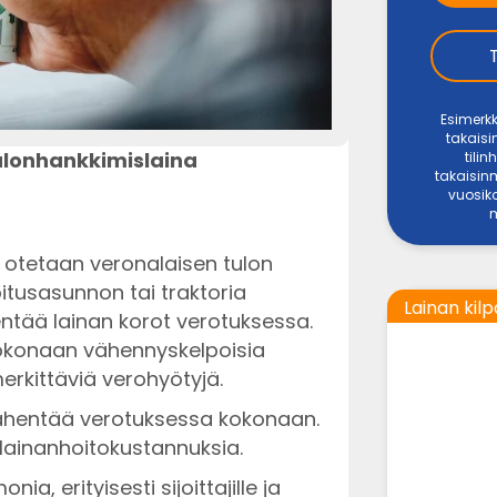
Esimerkk
takais
lonhankkimislaina
tili
takaisin
vuosiko
a otetaan veronalaisen tulon
oitusasunnon tai traktoria
Lainan kilp
entää lainan korot verotuksessa.
okonaan vähennyskelpoisia
rkittäviä verohyötyjä.
vähentää verotuksessa kokonaan.
lainanhoitokustannuksia.
a, erityisesti sijoittajille ja