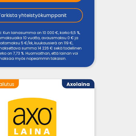
Tarkista yhteistyökumppanit
i: Kun lainasumma on 10 000 €, korko 6,5 %,
inmaksuaika 10 vuotta, avausmaksu 0 € ja
nhoitomaksu 5 €/kk, kuukausierä on 119 €,
maksettava summa 14 226 € sekä todellinen
rko on 7,73 %. Huomioithan, että lainan voi
maksaa myös nopeammin takaisin.
ailutus
Axolaina