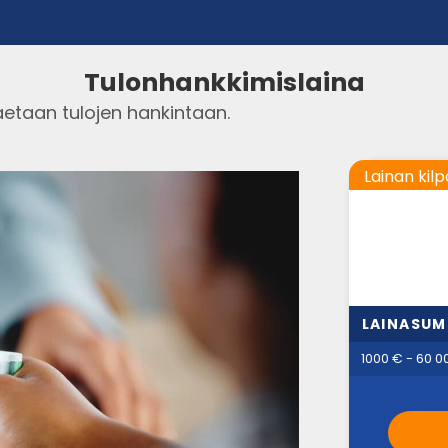
Tulonhankkimislaina
aetaan tulojen hankintaan.
Lainan kilp
LAINASU
1000 € - 60 0