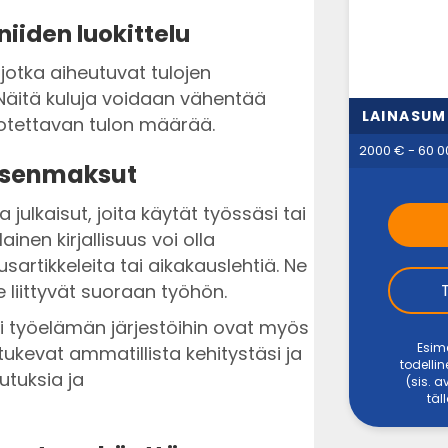
iiden luokittelu
jotka aiheutuvat tulojen
 Näitä kuluja voidaan vähentää
LAINASU
otettavan tulon määrää.
2000 € - 60 0
jäsenmaksut
ja julkaisut, joita käytät työssäsi tai
inen kirjallisuus voi olla
usartikkeleita tai aikakauslehtiä. Ne
 liittyvät suoraan työhön.
ai työelämän järjestöihin ovat myös
Esime
kevat ammatillista kehitystäsi ja
todellin
lutuksia ja
(sis. 
täl