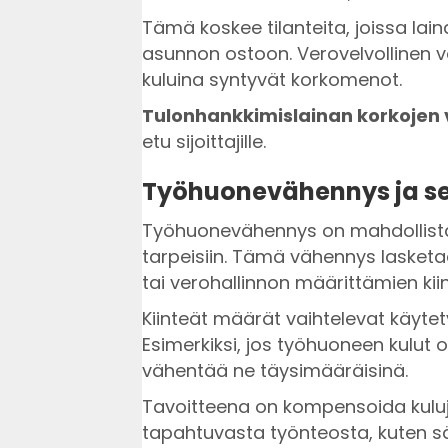
Tämä koskee tilanteita, joissa lai
asunnon ostoon. Verovelvollinen v
kuluina syntyvät korkomenot.
Tulonhankkimislainan korkojen
etu sijoittajille.
Työhuonevähennys ja se
Työhuonevähennys on mahdollista,
tarpeisiin. Tämä vähennys lasketa
tai verohallinnon määrittämien kii
Kiinteät määrät vaihtelevat käytet
Esimerkiksi, jos työhuoneen kulut o
vähentää ne täysimääräisinä.
Tavoitteena on kompensoida kuluj
tapahtuvasta työnteosta, kuten säh