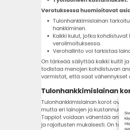
Verotuksessa huomioitavat asia
Tulonhankkimislainan tarkoitus
hankkiminen.
Kaikki kulut, jotka kohdistuvat 
veroilmoituksessa.
Verohallinto voi tarkistaa lai
On tärkeää säilyttää kaikki kuitit ja
todistaa menojen kohdistuvan ans
varmistat, että saat vähennykset 
Tulonhankkimislainan ko
Tulonhankkimislainan korot ovat 
mutta eri lainojen ja kustannuste
Siv
Tappiot voidaan vähentää ansiotul
käy
ja rajoitusten mukaisesti. On tärkeä
näy
suo