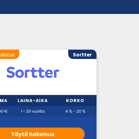
ailutus
Sortter
MMA
LAINA-AIKA
KORKO
00 €
1 - 20 vuotta
4 % - 20 %
Täytä hakemus