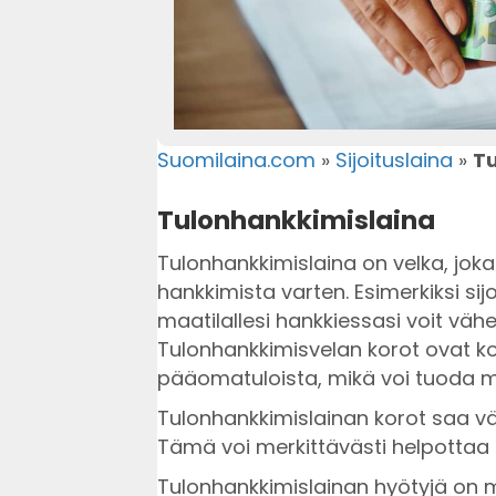
Suomilaina.com
»
Sijoituslaina
»
Tu
Tulonhankkimislaina
Tulonhankkimislaina on velka, jok
hankkimista varten. Esimerkiksi sij
maatilallesi hankkiessasi voit väh
Tulonhankkimisvelan korot ovat k
pääomatuloista, mikä voi tuoda me
Tulonhankkimislainan korot saa 
Tämä voi merkittävästi helpottaa 
Tulonhankkimislainan hyötyjä on moni