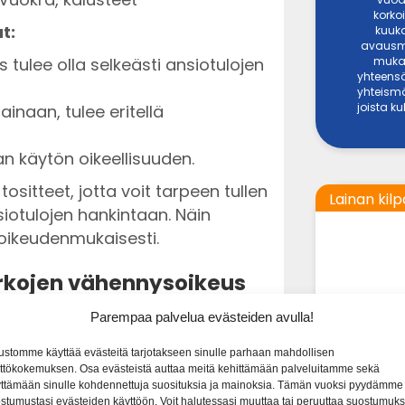
korkoi
t:
kuuka
avausma
 tulee olla selkeästi ansiotulojen
mukai
yhteensä
yhteismä
joista k
lainaan, tulee eritellä
nan käytön oikeellisuuden.
 tositteet, jotta voit tarpeen tullen
Lainan kilp
iotulojen hankintaan. Näin
oikeudenmukaisesti.
rkojen vähennysoikeus
verotuksessa vähennyskelpoisia,
Parempaa palvelua evästeiden avulla!
LAINASU
n vähennysoikeudet vaihtelevat.
ustomme käyttää evästeitä tarjotakseen sinulle parhaan mahdollisen
500 € - 60 0
ojen veroista tiettyjen prosenttien
ttökokemuksen. Osa evästeistä auttaa meitä kehittämään palveluitamme sekä
ä tietää, milloin ja miten kuluja
ttämään sinulle kohdennettuja suosituksia ja mainoksia. Tämän vuoksi pyydämme
stumustasi evästeiden käyttöön. Voit halutessasi muuttaa tai peruuttaa suostumuks