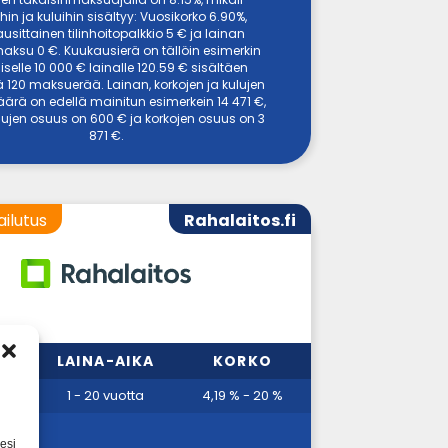
hin ja kuluihin sisältyy: Vuosikorko 6.90%,
usittainen tilinhoitopalkkio 5 € ja lainan
ksu 0 €. Kuukausierä on tällöin esimerkin
selle 10 000 € lainalle 120.59 € sisältäen
 120 maksuerää. Lainan, korkojen ja kulujen
ärä on edellä mainitun esimerkein 14 471 €,
ulujen osuus on 600 € ja korkojen osuus on 3
871 €.
ailutus
Rahalaitos.fi
MMA
LAINA-AIKA
KORKO
00 €
1 - 20 vuotta
4,19 % - 20 %
esi