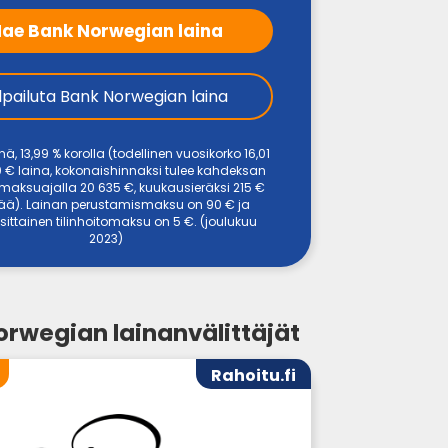
ae Bank Norwegian laina
ilpailuta Bank Norwegian laina
ä, 13,99 % korolla (todellinen vuosikorko 16,01
0 € laina, kokonaishinnaksi tulee kahdeksan
aksuajalla 20 635 €, kuukausieräksi 215 €
rää). Lainan perustamismaksu on 90 € ja
ittainen tilinhoitomaksu on 5 €. (joulukuu
2023)
rwegian lainanvälittäjät
Rahoitu.fi