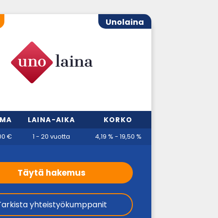
Unolaina
MMA
LAINA-AIKA
KORKO
00 €
1 - 20 vuotta
4,19 % - 19,50 %
Täytä hakemus
Tarkista yhteistyökumppanit