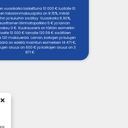
en vuosikorko laskettuna 10 000 € luotolle 10
en takaisinmaksuajalla on 8.15%, mikäli
hin ja kuluihin sisältyy: Vuosikorko 6.90%,
usittainen tilinhoitopalkkio 5 € ja lainan
ksu 0 €. Kuukausierä on tällöin esimerkin
selle 10 000 € lainalle 120.59 € sisältäen
 120 maksuerää. Lainan, korkojen ja kulujen
ärä on edellä mainitun esimerkein 14 471 €,
ulujen osuus on 600 € ja korkojen osuus on 3
871 €.
esi