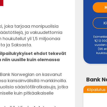
H
K
, joka tarjoaa monipuolisia
säästötilejä, ja vakuudettomia
Esimerkkin
houkutellut yli 1,5 miljoonaa
%) 12 00
ta ja Saksasta.
vuoden m
(96 e
ilpailukykyiset ehdot tekevät
kuukaus
 niin uusille kuin olemassa
 Bank Norwegian on kasvanut
Bank No
a kansainvälisillä markkinoilla.
olisia säästötiliratkaisuja, jotka
Kilpailutus
iselle kuin pitkäaikaiselle