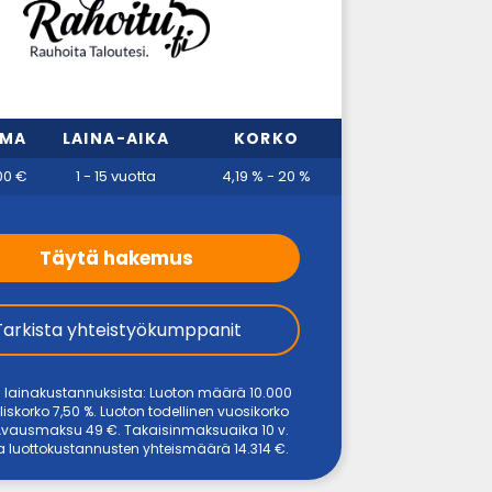
MMA
LAINA-AIKA
KORKO
00 €
1 - 15 vuotta
4,19 % - 20 %
Täytä hakemus
Tarkista yhteistyökumppanit
i lainakustannuksista: Luoton määrä 10.000
liskorko 7,50 %. Luoton todellinen vuosikorko
 Avausmaksu 49 €. Takaisinmaksuaika 10 v.
a luottokustannusten yhteismäärä 14.314 €.