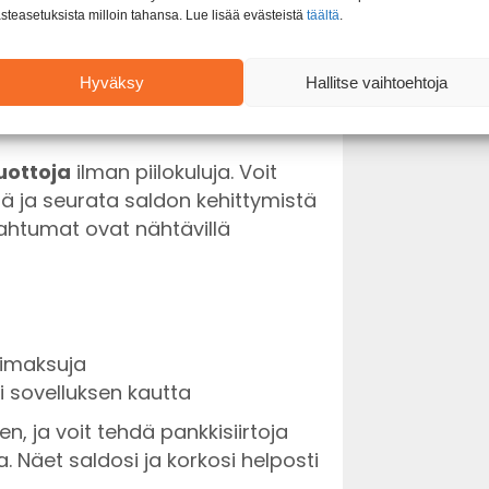
vähintään puolet matkasta on
steasetuksista milloin tahansa. Lue lisää evästeistä
täältä
.
. Käyttämällä korttia voit saada
a
CashPoint-pisteinä
.
Hyväksy
Hallitse vaihtoehtoja
uottoja
ilman piilokuluja. Voit
lillä ja seurata saldon kehittymistä
 tapahtumat ovat nähtävillä
simaksuja
si sovelluksen kautta
en, ja voit tehdä pankkisiirtoja
a. Näet saldosi ja korkosi helposti