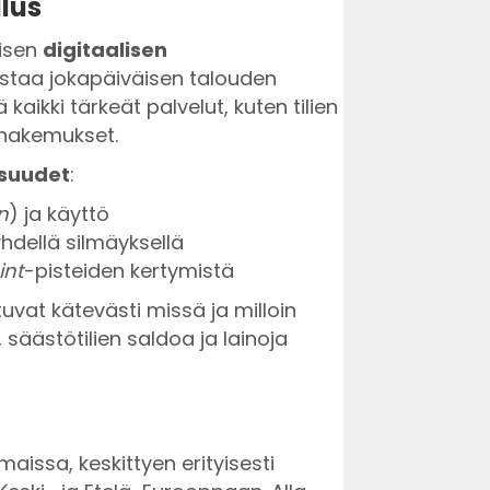
lus
isen
digitaalisen
istaa jokapäiväisen talouden
 kaikki tärkeät palvelut, kuten tilien
ahakemukset.
isuudet
:
n
) ja käyttö
hdellä silmäyksellä
int
-pisteiden kertymistä
uvat kätevästi missä ja milloin
, säästötilien saldoa ja lainoja
aissa, keskittyen erityisesti