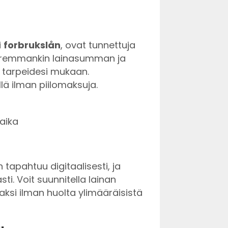
i
forbrukslån
, ovat tunnettuja
uuremmankin lainasumman ja
tarpeidesi mukaan.
llä ilman piilomaksuja.
aika
tapahtuu digitaalisesti, ja
i. Voit suunnitella lainan
aksi ilman huolta ylimääräisistä