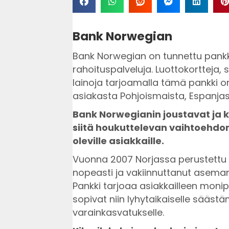
Bank Norwegian
Bank Norwegian on tunnettu pankki
rahoituspalveluja. Luottokortteja, 
lainoja tarjoamalla tämä pankki on 
asiakasta Pohjoismaista, Espanjas
Bank Norwegianin joustavat ja k
siitä houkuttelevan vaihtoehdon
oleville asiakkaille.
Vuonna 2007 Norjassa perustettu
nopeasti ja vakiinnuttanut asemans
Pankki tarjoaa asiakkailleen monipu
sopivat niin lyhytaikaiselle säästäm
varainkasvatukselle.