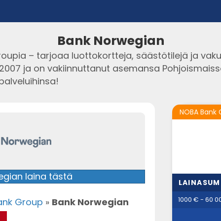
Bank Norwegian
pia – tarjoaa luottokortteja, säästötilejä ja vak
2007 ja on vakiinnuttanut asemansa Pohjoismaissa,
palveluihinsa!
NOBA Bank 
gian laina tästä
LAINASU
1000 € - 60 0
ank Group
»
Bank Norwegian