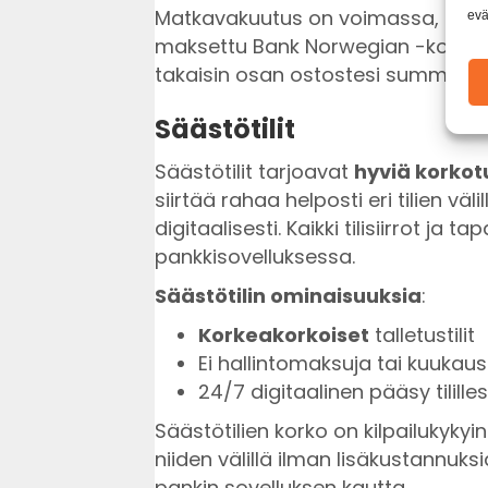
Matkavakuutus on voimassa, kun 
evä
maksettu Bank Norwegian -kortilla
takaisin osan ostostesi summast
Säästötilit
Säästötilit tarjoavat
hyviä korkot
siirtää rahaa helposti eri tilien vä
digitaalisesti. Kaikki tilisiirrot ja
pankkisovelluksessa.
Säästötilin ominaisuuksia
:
Korkeakorkoiset
talletustilit
Ei hallintomaksuja tai kuukau
24/7 digitaalinen pääsy tilille
Säästötilien korko on kilpailukykyin
niiden välillä ilman lisäkustannuksi
pankin sovelluksen kautta.