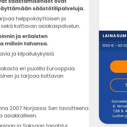
avat säästämisehdot ovat
käyttämään säästötilipalveluja.
arjoaa helppokäyttöisen ja
n sekä kattavan asiakaspalvelun.
nnin ja erilaisten
LAINASU
a milloin tahansa.
1000 € - 60 0
ia ja kilpailukykyisiä
siakasta eri puolilla Eurooppaa.
öinen ja tarjoaa kattavan
Esimerkk
€. Nimel
nna 2007 Norjassa. Sen tavoitteena
7,88 %.
a asiakkailleen.
Luoton j
anjaan ja Saksaan tapahtui