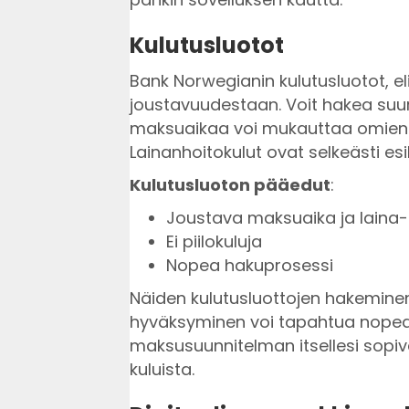
Kulutusluotot
Bank Norwegianin kulutusluotot, el
joustavuudestaan. Voit hakea s
maksuaikaa voi mukauttaa omien 
Lainanhoitokulut ovat selkeästi esi
Kulutusluoton pääedut
:
Joustava maksuaika ja laina-
Ei piilokuluja
Nopea hakuprosessi
Näiden kulutusluottojen hakeminen 
hyväksyminen voi tapahtua nopeast
maksusuunnitelman itsellesi sopiv
kuluista.