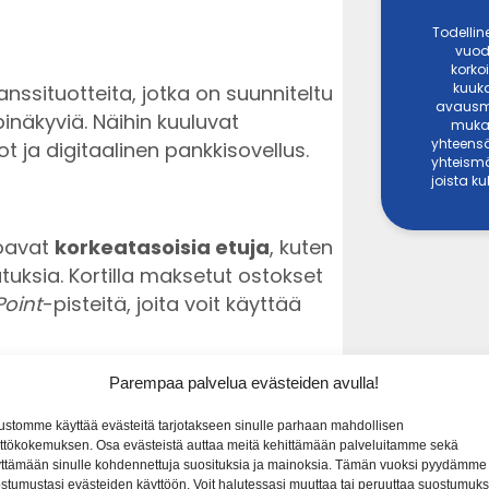
Todellin
vuod
korkoi
kuuka
nssituotteita, jotka on suunniteltu
avausma
pinäkyviä. Näihin kuuluvat
mukai
yhteensä
tot ja digitaalinen pankkisovellus.
yhteismä
joista k
joavat
korkeatasoisia etuja
, kuten
tuksia. Kortilla maksetut ostokset
oint
-pisteitä, joita voit käyttää
Parempaa palvelua evästeiden avulla!
ustomme käyttää evästeitä tarjotakseen sinulle parhaan mahdollisen
a
ttökokemuksen. Osa evästeistä auttaa meitä kehittämään palveluitamme sekä
lut matkoilla
ttämään sinulle kohdennettuja suosituksia ja mainoksia. Tämän vuoksi pyydämme
stumustasi evästeiden käyttöön. Voit halutessasi muuttaa tai peruuttaa suostumuks