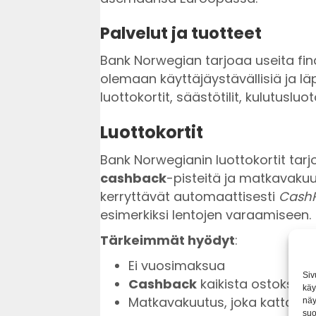
Palvelut ja tuotteet
Bank Norwegian tarjoaa useita fina
olemaan käyttäjäystävällisiä ja lä
luottokortit, säästötilit, kulutusluo
Luottokortit
Bank Norwegianin luottokortit tar
cashback
-pisteitä ja matkavakuu
kerryttävät automaattisesti
CashP
esimerkiksi lentojen varaamiseen.
Tärkeimmät hyödyt
:
Ei vuosimaksua
Siv
Cashback
kaikista ostoksist
käy
Matkavakuutus, joka kattaa ku
näy
suo