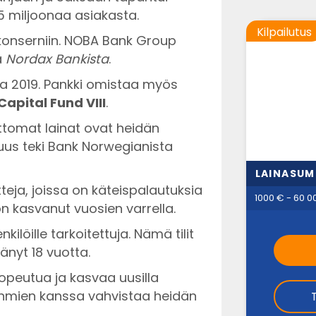
,5 miljoonaa asiakasta.
Kilpailutus
onserniin. NOBA Bank Group
a
Nordax Bankista
.
na 2019. Pankki omistaa myös
Capital Fund VIII
.
ettomat lainat ovat heidän
us teki Bank Norwegianista
LAINASU
eja, joissa on käteispalautuksia
1000 € - 60 0
 on kasvanut vuosien varrella.
nkilöille tarkoitettuja. Nämä tilit
tänyt 18 vuotta.
opeutua ja kasvaa uusilla
ryhmien kanssa vahvistaa heidän