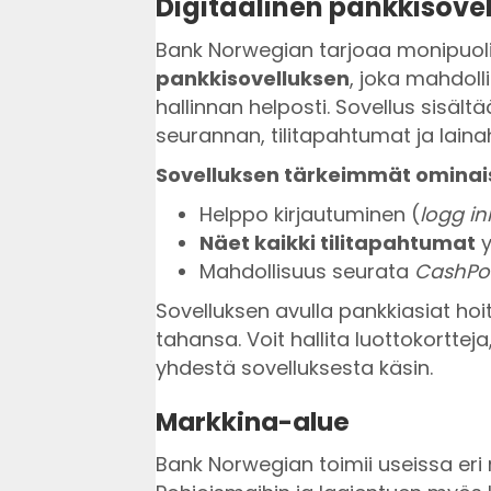
Digitaalinen pankkisovel
Bank Norwegian tarjoaa monipuol
pankkisovelluksen
, joka mahdoll
hallinnan helposti. Sovellus sisältää
seurannan, tilitapahtumat ja lain
Sovelluksen tärkeimmät omina
Helppo kirjautuminen (
logg in
Näet kaikki tilitapahtumat
y
Mahdollisuus seurata
CashPo
Sovelluksen avulla pankkiasiat hoit
tahansa. Voit hallita luottokortteja
yhdestä sovelluksesta käsin.
Markkina-alue
Bank Norwegian toimii useissa eri m