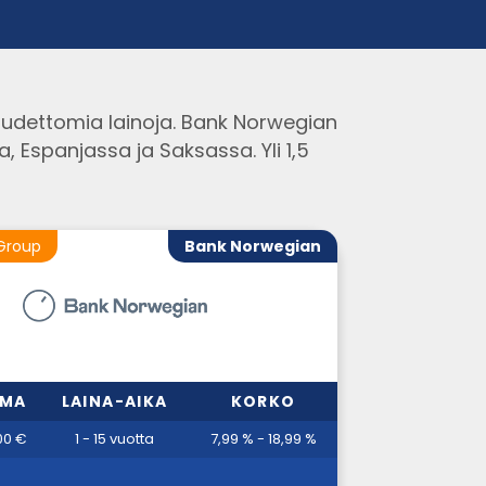
uudettomia lainoja. Bank Norwegian
 Espanjassa ja Saksassa. Yli 1,5
Group
Bank Norwegian
MMA
LAINA-AIKA
KORKO
00 €
1 - 15 vuotta
7,99 % - 18,99 %