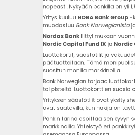
nopeasti. Nykyään pankilla on yli 1
Yritys kuuluu
NOBA Bank Group
-k
muodostuu
Bank Norwegianista
j
Nordax Bank
liittyi mukaan vuon
Nordic Capital Fund IX
ja
Nordic 
Luottokortit, säästötilit ja vakuud
päätuotteitaan. Tämä monipuolisu
suositun monilla markkinoilla.
Bank Norwegian tarjoaa luottokortt
tai pisteitä. Luottokorttien suosio
Yrityksen säästötilit ovat yksityishe
ovat saatavilla, kun hakija on täyt
Pankin tarina osoittaa sen kyvyn s
markkinoilla. Yhteistyö eri pankki
asemaansa Euroopassa.