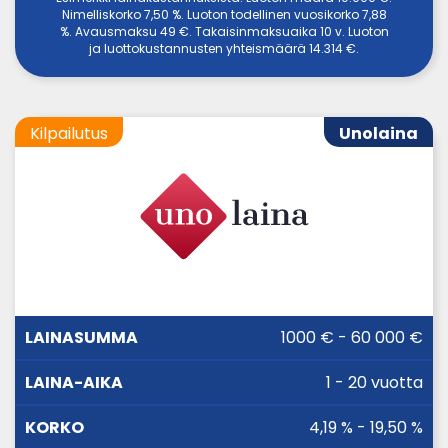
Nimelliskorko 7,50 %. Luoton todellinen vuosikorko 7,88
%. Avausmaksu 49 €. Takaisinmaksuaika 10 v. Luoton
ja luottokustannusten yhteismäärä 14.314 €.
Kilpailutus
Unolaina
LAINA-
1000 € - 60 000 €
LAINASUMMA
KORKO
AIKA
1 - 20 vuotta
4,19 % - 19,50 %