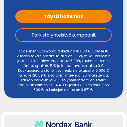
Täytä hakemus
Tarkista yhteistyökumppanit
Todellinen vuosikorko laskettuna 10 000 € luotolle 10
vuoden takaisinmaksuajalla on 8.15%, mikäli korkoihin
ja kuluihin sisältyy: Vuosikorko 6.90%, kuukausittainen
tilinhoitopalkkio 5 € ja lainan avausmaksu 0 €.
Kuukausierä on tällöin esimerkin mukaiselle 10 000 €
lainalle 120.59 € sisältäen yhteensä 120 maksuerää.
Lainan, korkojen ja kulujen yhteismäärä on edellä
mainitun esimerkein 14 471 €, joista kulujen osuus on
600 € ja korkojen osuus on 3 871 €.