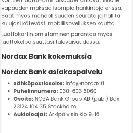
Korttien luotto-ominaisuudet antavat sinulle
vapauden maksaa isompia hankintoja erissä.
Saat myös mahdollisuuden seurata ja hallita
kulujasi kätevästi mobiilisovelluksen kautta.
Luottokortin omistaminen parantaa myös
luottokelpoisuuttasi tulevaisuudessa.
Nordax Bank kokemuksia
Nordax Bank asiakaspalvelu
Sähköpostiosoite:
info@nordax.fi
Puhelinnumero:
030-603 6060
Osoite:
NOBA Bank Group AB (publ) Box
23124 104 35 Stockholm
Aukioloajat:
Arkipäivisin klo 9-16