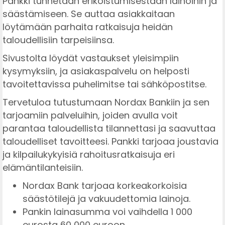
Pankki tunnetaan erikoistumisestaan lainoihin ja
säästämiseen. Se auttaa asiakkaitaan
löytämään parhaita ratkaisuja heidän
taloudellisiin tarpeisiinsa.
Sivustolta löydät vastaukset yleisimpiin
kysymyksiin, ja asiakaspalvelu on helposti
tavoitettavissa puhelimitse tai sähköpostitse.
Tervetuloa tutustumaan Nordax Bankiin ja sen
tarjoamiin palveluihin, joiden avulla voit
parantaa taloudellista tilannettasi ja saavuttaa
taloudelliset tavoitteesi. Pankki tarjoaa joustavia
ja kilpailukykyisiä rahoitusratkaisuja eri
elämäntilanteisiin.
Nordax Bank tarjoaa korkeakorkoisia
säästötilejä ja vakuudettomia lainoja.
Pankin lainasumma voi vaihdella 1 000
eurosta 60 000 euroon.