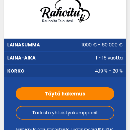
LAINA-
1000 € - 60 000 €
LAINASUMMA
KORKO
AIKA
1 - 15 vuotta
4,19 % - 20 %
Täytä hakemus
Tarkista yhteistyökumppanit
Esimerkki lainakustannuksista: Luoton määrä 10.000 €.