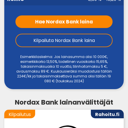
Hae Nordax Bank laina
Kilpailuta Nordax Bank laina
Esimerkkilaskelma: Jos lainasumma olisi 10 000€,
esimerkkikorko 13,50%, todellinen vuosikorko 15,65%,
takaisinmaksuaika 10 vuotta, tilinhoitomaksu 5 €,
avausmaksu 89 €. Kuukausieräksi muodostuisi tällöin
224€/kk ja takaisinmaksettava summa olisi tällöin 19
080 € (toukokuu 2024)
Nordax Bank lainanvälittäjät
Kilpailutus
Rahoitu.fi