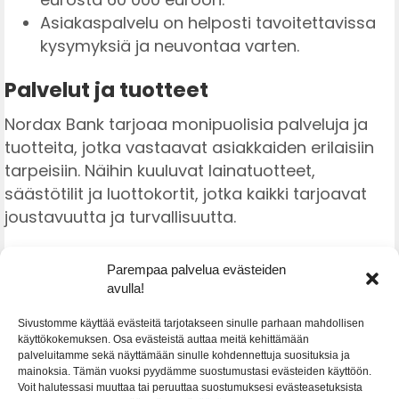
Asiakaspalvelu on helposti tavoitettavissa
kysymyksiä ja neuvontaa varten.
Palvelut ja tuotteet
Nordax Bank tarjoaa monipuolisia palveluja ja
tuotteita, jotka vastaavat asiakkaiden erilaisiin
tarpeisiin. Näihin kuuluvat lainatuotteet,
säästötilit ja luottokortit, jotka kaikki tarjoavat
joustavuutta ja turvallisuutta.
Lainatuotteet
Parempaa palvelua evästeiden
avulla!
Nordax Bank tarjoaa useita lainavaihtoehtoja,
kuten kulutusluottoja ja asuntolainoja.
Sivustomme käyttää evästeitä tarjotakseen sinulle parhaan mahdollisen
käyttökokemuksen. Osa evästeistä auttaa meitä kehittämään
Voit hakea vakuudettomia lainoja 3 000–60 000
palveluitamme sekä näyttämään sinulle kohdennettuja suosituksia ja
euroa. Nämä lainat sopivat hyvin esimerkiksi
mainoksia. Tämän vuoksi pyydämme suostumustasi evästeiden käyttöön.
Voit halutessasi muuttaa tai peruuttaa suostumuksesi evästeasetuksista
autohankintoihin, remontteihin tai muiden