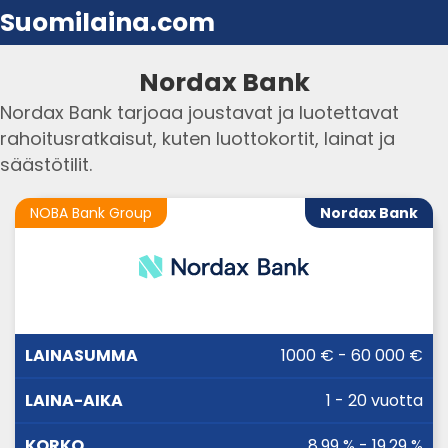
Suomilaina.com
Nordax Bank
Nordax Bank tarjoaa joustavat ja luotettavat
rahoitusratkaisut, kuten luottokortit, lainat ja
säästötilit.
NOBA Bank Group
Nordax Bank
LAINA-
1000 € - 60 000 €
LAINASUMMA
KORKO
AIKA
1 - 20 vuotta
8,99 % - 19,29 %