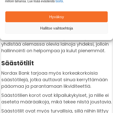
milloin tahansa. Lue lisää evästeistä
täältä
.
unelmaprojektien toteuttamiseen.
Kuluttajarahoittaja
-palvelujen avulla saat
Hyväksy
lainatarjouksen helposti ja nopeasti verkossa.
Hallitse vaihtoehtoja
Asuntolaina mahdollistaa oman kodin hankinnan
ilman suuria alkuinvestointeja. Voit myös
yhdistää olemassa olevia lainoja yhdeksi, jolloin
hallinnointi on helpompaa ja kulut pienemmät.
Säästötilit
Nordax Bank tarjoaa myös korkeakorkoisia
säästötilejä, jotka auttavat sinua kerryttämään
pääomaa ja parantamaan likviditeettiä.
Säästötilien korot ovat kilpailukykyiset, ja niille ei
aseteta määräaikoja, mikä tekee niistä joustavia.
Säästötilit ovat myös turvallisia, sillä niihin liittyy