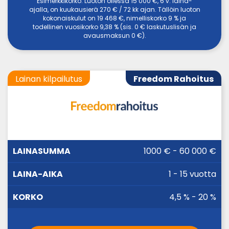
Esimerkkikorko: Luoton ollessa 15 000 €, 6 v. laina-
ajalla, on kuukausierä 270 € / 72 kk ajan. Tällöin luoton
kokonaiskulut on 19 468 €, nimelliskorko 9 % ja
todellinen vuosikorko 9,38 % (sis. 0 € laskutuslisän ja
avausmaksun 0 €).
Lainan kilpailutus
Freedom Rahoitus
LAINA-
1000 € - 60 000 €
LAINASUMMA
KORKO
AIKA
1 - 15 vuotta
4,5 % - 20 %