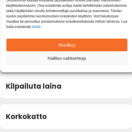
Sivustomme käyttää evästeitä tarjotakseen sinulle parhaan mahdollisen
käyttökokemuksen. Osa evästeistä auttaa meitä kehittämään palveluitamme
sekä näyttämään sinulle kohdennettuja suosituksia ja mainoksia. Tämän
vuoksi pyydämme suostumustasi evästeiden käyttöön. Voit halutessasi
muuttaa tai peruuttaa suostumuksesi evästeasetuksista milloin tahansa. Lue
Kiinteä tasaerälaina
lisää evästeistä
täältä
.
Hyväksy
Kiinteäkorkoinen laina
Hallitse vaihtoehtoja
Kilpailuta laina
Korkokatto