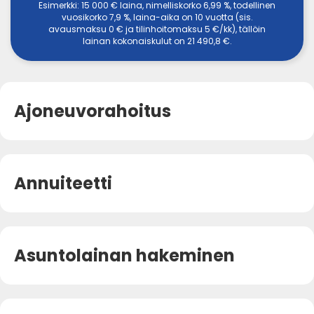
Esimerkki: 15 000 € laina, nimelliskorko 6,99 %, todellinen
vuosikorko 7,9 %, laina-aika on 10 vuotta (sis.
avausmaksu 0 € ja tilinhoitomaksu 5 €/kk), tällöin
lainan kokonaiskulut on 21 490,8 €.
Ajoneuvorahoitus
Annuiteetti
Asuntolainan hakeminen