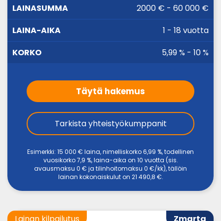
LAINA-
2000 € - 60 000 €
LAINASUMMA
KORKO
AIKA
1 - 18 vuotta
5,99 % - 10 %
Täytä hakemus
Tarkista yhteistyökumppanit
Esimerkki: 15 000 € laina, nimelliskorko 6,99 %, todellinen
vuosikorko 7,9 %, laina-aika on 10 vuotta (sis.
avausmaksu 0 € ja tilinhoitomaksu 0 €/kk), tällöin
lainan kokonaiskulut on 21 490,8 €.
Lainan kilpailutus
Zmarta