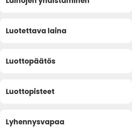
Lainojen yhdistäminen
Luotettava laina
Luottopäätös
Luottopisteet
Lyhennysvapaa