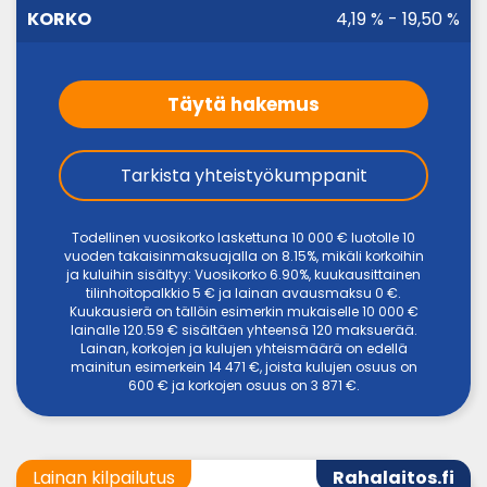
4,19 % - 19,50 %
Täytä hakemus
Tarkista yhteistyökumppanit
Todellinen vuosikorko laskettuna 10 000 € luotolle 10
vuoden takaisinmaksuajalla on 8.15%, mikäli korkoihin
ja kuluihin sisältyy: Vuosikorko 6.90%, kuukausittainen
tilinhoitopalkkio 5 € ja lainan avausmaksu 0 €.
Kuukausierä on tällöin esimerkin mukaiselle 10 000 €
lainalle 120.59 € sisältäen yhteensä 120 maksuerää.
Lainan, korkojen ja kulujen yhteismäärä on edellä
mainitun esimerkein 14 471 €, joista kulujen osuus on
600 € ja korkojen osuus on 3 871 €.
Lainan kilpailutus
Rahalaitos.fi