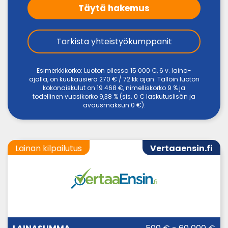
Täytä hakemus
Tarkista yhteistyökumppanit
Esimerkkikorko: Luoton ollessa 15 000 €, 6 v. laina-
ajalla, on kuukausierä 270 € / 72 kk ajan. Tällöin luoton
kokonaiskulut on 19 468 €, nimelliskorko 9 % ja
todellinen vuosikorko 9,38 % (sis. 0 € laskutuslisän ja
avausmaksun 0 €).
Lainan kilpailutus
Vertaaensin.fi
LAINA-