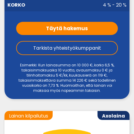
4 % - 20 %
Täytä hakemus
Tarkista yhteistyökumppanit
Esimerkki: Kun lainasumma on 10 000 €, korko 6,5 %,
takaisinmaksuaika 10 vuotta, avausmaksu 0 € ja
tilinhoitomaksu 5 €/kk, kuukausierä on 119 €,
takaisinmaksettava summa 14 226 € sekä todellinen
vuosikorko on 7,73 %. Huomioithan, että lainan voi
maksaa myös nopeammin takaisin.
Lainan kilpailutus
Axolaina