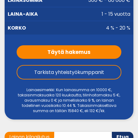
500 € - 60 000 €
LAINASUMMA
KORKO
AIKA
1 - 15 vuotta
4 % - 20 %
Täytä hakemus
Tarkista yhteistyökumppanit
Lainaesimerkki: Kun lainasumma on 10000 €,
takaisinmaksuaika 120 kuukautta, tilinhoitomaksu 5 €,
avausmaksu 0 € ja nimelliskorko 9 %, on lainan
todellinen vuosikorko 10.44 %. Takaisinmaksettava
summa on tällöin 15840 €, eli 132 €/kk.
Lainan kilpailutus
Etua