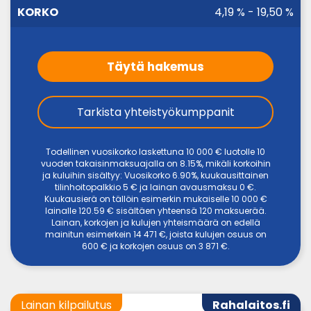
4,19 % - 19,50 %
Täytä hakemus
Tarkista yhteistyökumppanit
Todellinen vuosikorko laskettuna 10 000 € luotolle 10
vuoden takaisinmaksuajalla on 8.15%, mikäli korkoihin
ja kuluihin sisältyy: Vuosikorko 6.90%, kuukausittainen
tilinhoitopalkkio 5 € ja lainan avausmaksu 0 €.
Kuukausierä on tällöin esimerkin mukaiselle 10 000 €
lainalle 120.59 € sisältäen yhteensä 120 maksuerää.
Lainan, korkojen ja kulujen yhteismäärä on edellä
mainitun esimerkein 14 471 €, joista kulujen osuus on
600 € ja korkojen osuus on 3 871 €.
Lainan kilpailutus
Rahalaitos.fi