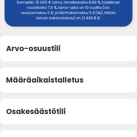
Esimerkki: 15 000 € laina, nimelliskorko 6,99 %, todellinen
vuosikorko 7,9 %, laina-aika on 10 vuotta (sis.
avausmaksu 0 € ja tilinhoitomaksu 5 €/kk), tällöin
lainan kokonaiskulut on 21 490,8 €.
Arvo-osuustili
Määräaikaistalletus
Osakesäästötili