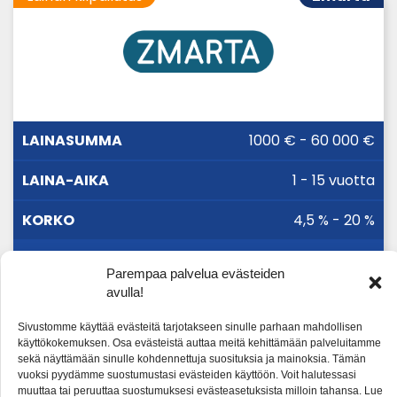
LAINA-
1000 € - 60 000 €
LAINASUMMA
KORKO
AIKA
1 - 15 vuotta
4,5 % - 20 %
Parempaa palvelua evästeiden
Täytä hakemus
avulla!
Sivustomme käyttää evästeitä tarjotakseen sinulle parhaan mahdollisen
käyttökokemuksen. Osa evästeistä auttaa meitä kehittämään palveluitamme
Tarkista yhteistyökumppanit
sekä näyttämään sinulle kohdennettuja suosituksia ja mainoksia. Tämän
vuoksi pyydämme suostumustasi evästeiden käyttöön. Voit halutessasi
muuttaa tai peruuttaa suostumuksesi evästeasetuksista milloin tahansa. Lue