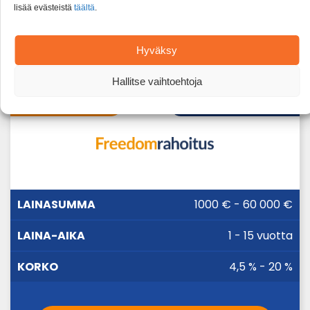
Esimerkkikorko: Luoton ollessa 15 000 €, 6 v. laina-
lisää evästeistä
täältä
.
ajalla, on kuukausierä 270 € / 72 kk ajan. Tällöin luoton
kokonaiskulut on 19 468 €, nimelliskorko 9 % ja
todellinen vuosikorko 9,38 % (sis. 0 € laskutuslisän ja
avausmaksun 0 €).
Hyväksy
Hallitse vaihtoehtoja
Lainan kilpailutus
Freedom Rahoitus
LAINA-
1000 € - 60 000 €
LAINASUMMA
KORKO
AIKA
1 - 15 vuotta
4,5 % - 20 %