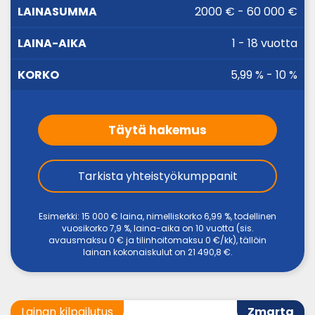
LAINA-
2000 € - 60 000 €
LAINASUMMA
KORKO
AIKA
1 - 18 vuotta
5,99 % - 10 %
Täytä hakemus
Tarkista yhteistyökumppanit
Esimerkki: 15 000 € laina, nimelliskorko 6,99 %, todellinen
vuosikorko 7,9 %, laina-aika on 10 vuotta (sis.
avausmaksu 0 € ja tilinhoitomaksu 0 €/kk), tällöin
lainan kokonaiskulut on 21 490,8 €.
Lainan kilpailutus
Zmarta