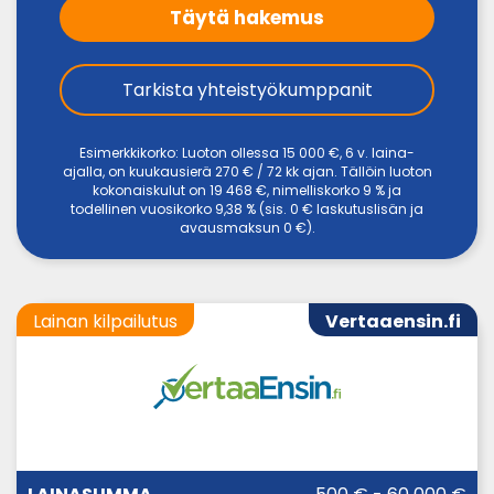
Täytä hakemus
Tarkista yhteistyökumppanit
Esimerkkikorko: Luoton ollessa 15 000 €, 6 v. laina-
ajalla, on kuukausierä 270 € / 72 kk ajan. Tällöin luoton
kokonaiskulut on 19 468 €, nimelliskorko 9 % ja
todellinen vuosikorko 9,38 % (sis. 0 € laskutuslisän ja
avausmaksun 0 €).
Lainan kilpailutus
Vertaaensin.fi
LAINA-