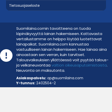
Tietosuojaseloste
Suomilaina.comin tavoitteena on tuoda
läpinäkyvyyttä lainan hakemiseen. Kattavasta
vertailustamme on helppo löytää luotettavat
lainapaikat. Suomilaina.com kannustaa
vastuulliseen lainan hakemiseen. Hae lainaa aina
Hae lainaa vastuullisesti
ainoastaan sen verran, kuin tarvitset.
Talousvaikeuksien yllättäessä voit pyytää talous-
ja velkaneuvontaa
val­tion oi­keus­a­pu­toi­mis­tois­ta
.
Neuvonta on maksutonta.
Asiakaspalvelu:
ap@suomilaina.com
Y-tunnus:
2402504-2