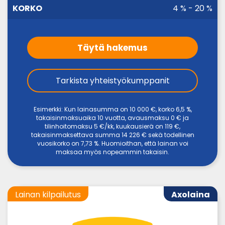
4 % - 20 %
Täytä hakemus
Tarkista yhteistyökumppanit
Esimerkki: Kun lainasumma on 10 000 €, korko 6,5 %,
takaisinmaksuaika 10 vuotta, avausmaksu 0 € ja
tilinhoitomaksu 5 €/kk, kuukausierä on 119 €,
takaisinmaksettava summa 14 226 € sekä todellinen
vuosikorko on 7,73 %. Huomioithan, että lainan voi
maksaa myös nopeammin takaisin.
Lainan kilpailutus
Axolaina