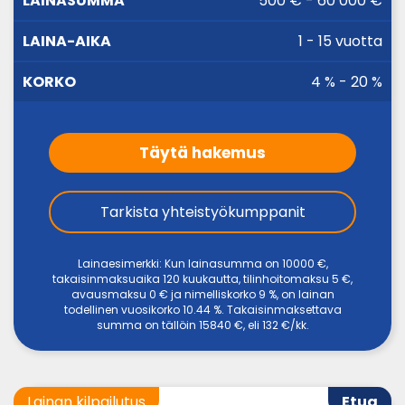
500 € - 60 000 €
LAINASUMMA
KORKO
AIKA
1 - 15 vuotta
4 % - 20 %
Täytä hakemus
Tarkista yhteistyökumppanit
Lainaesimerkki: Kun lainasumma on 10000 €,
takaisinmaksuaika 120 kuukautta, tilinhoitomaksu 5 €,
avausmaksu 0 € ja nimelliskorko 9 %, on lainan
todellinen vuosikorko 10.44 %. Takaisinmaksettava
summa on tällöin 15840 €, eli 132 €/kk.
Lainan kilpailutus
Etua