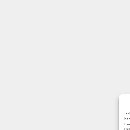
Siv
käy
näy
suo