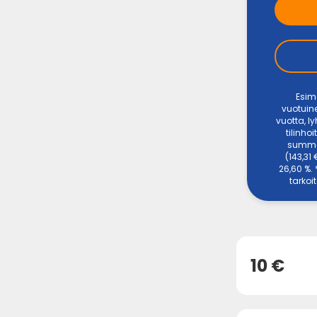
Esim
vuotuine
vuotta, l
tilinho
summas
(143,31
26,60 %.
tarkoi
10 €