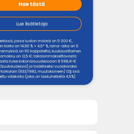
Hae tästä
Lue lisätietoja
erkissä, jossa luoton määrä on 5 000 €,
n korko on 14,90 % + 4,5* %, laina-aika on 5
yhennyksiä on 60 kappaletta, kuukausittainen
itomaksu on 12,5 €, takaisinmaksettavasta
ta tulee kokonaisuudessaan 8 598,41 €
 €kuukaudessa) ja todelliseksi vuosikoroksi
 *korkolain (633/1982, muutoksineen) 12§:ssä
tettu viitekorko (joka on laskuhetkellä 4,5%)