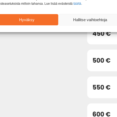
steasetuksista milloin tahansa. Lue lisää evästeistä
täältä
.
400 €
Hyväksy
Hallitse vaihtoehtoja
450 €
500 €
550 €
600 €