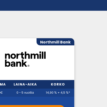
Northmill Bank
MMA
LAINA-AIKA
KORKO
 €
0 - 5 vuotta
14,90 % + 4,5 %*