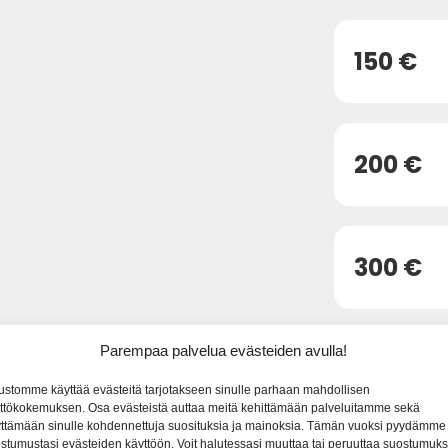
150 €
200 €
300 €
Parempaa palvelua evästeiden avulla!
350 €
ustomme käyttää evästeitä tarjotakseen sinulle parhaan mahdollisen
ttökokemuksen. Osa evästeistä auttaa meitä kehittämään palveluitamme sekä
ttämään sinulle kohdennettuja suosituksia ja mainoksia. Tämän vuoksi pyydämme
stumustasi evästeiden käyttöön. Voit halutessasi muuttaa tai peruuttaa suostumuks