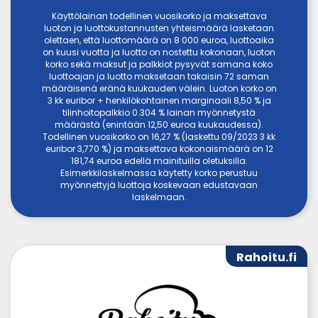
Käyttölainan todellinen vuosikorko ja maksettava
luoton ja luottokustannusten yhteismäärä lasketaan
olettaen, että luottomäärä on 8 000 euroa, luottoaika
on kuusi vuotta ja luotto on nostettu kokonaan, luoton
korko sekä maksut ja palkkiot pysyvät samana koko
luottoajan ja luotto maksetaan takaisin 72 saman
määräisenä eränä kuukauden välein. Luoton korko on
3 kk euribor + henkilökohtainen marginaali 8,50 % ja
tilinhoitopalkkio 0.304 % lainan myönnetystä
määrästä (enintään 12,50 euroa kuukaudessa).
Todellinen vuosikorko on 16,27 % (laskettu 09/2023 3 kk
euribor 3,770 %) ja maksettava kokonaismäärä on 12
181,74 euroa edellä mainituilla oletuksilla.
Esimerkkilaskelmassa käytetty korko perustuu
myönnettyjä luottoja koskevaan edustavaan
laskelmaan.
Rahoitu.fi