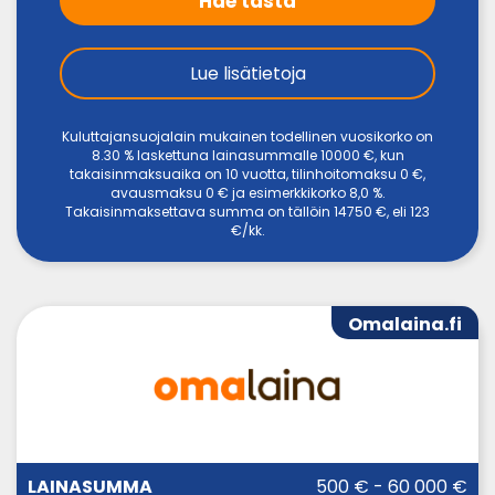
Hae tästä
Lue lisätietoja
Kuluttajansuojalain mukainen todellinen vuosikorko on
8.30 % laskettuna lainasummalle 10000 €, kun
takaisinmaksuaika on 10 vuotta, tilinhoitomaksu 0 €,
avausmaksu 0 € ja esimerkkikorko 8,0 %.
Takaisinmaksettava summa on tällöin 14750 €, eli 123
€/kk.
Omalaina.fi
LAINA-
500 € - 60 000 €
LAINASUMMA
KORKO