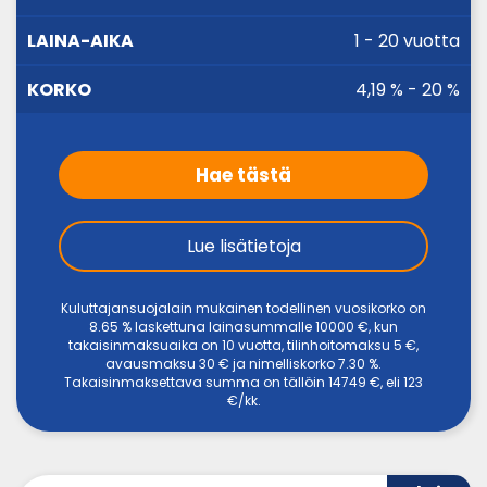
AIKA
1 - 20 vuotta
4,19 % - 20 %
Hae tästä
Lue lisätietoja
Kuluttajansuojalain mukainen todellinen vuosikorko on
8.65 % laskettuna lainasummalle 10000 €, kun
takaisinmaksuaika on 10 vuotta, tilinhoitomaksu 5 €,
avausmaksu 30 € ja nimelliskorko 7.30 %.
Takaisinmaksettava summa on tällöin 14749 €, eli 123
€/kk.