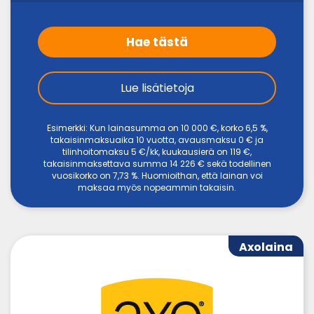
Hae tästä
Lue lisätietoja
Esimerkki: Kun lainasumma on 10 000 €, korko 6,5 %,
takaisinmaksuaika 10 vuotta, avausmaksu 0 € ja
tilinhoitomaksu 5 €/kk, kuukausierä on 119 €,
takaisinmaksettava summa 14 226 € sekä todellinen
vuosikorko on 7,73 %. Huomioithan, että lainan voi
maksaa myös nopeammin takaisin.
Axolaina