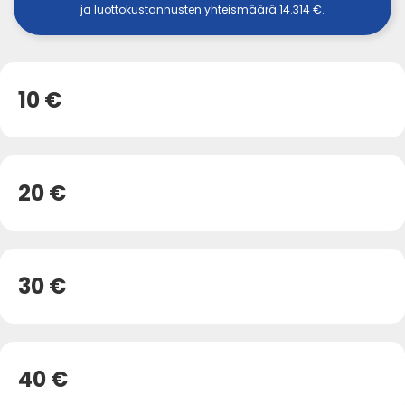
ja luottokustannusten yhteismäärä 14.314 €.
10 €
20 €
30 €
40 €