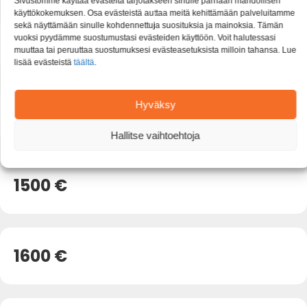
Sivustomme käyttää evästeitä tarjotakseen sinulle parhaan mahdollisen
käyttökokemuksen. Osa evästeistä auttaa meitä kehittämään palveluitamme
sekä näyttämään sinulle kohdennettuja suosituksia ja mainoksia. Tämän
1300 €
vuoksi pyydämme suostumustasi evästeiden käyttöön. Voit halutessasi
muuttaa tai peruuttaa suostumuksesi evästeasetuksista milloin tahansa. Lue
lisää evästeistä
täältä
.
Hyväksy
1400 €
Hallitse vaihtoehtoja
1500 €
1600 €