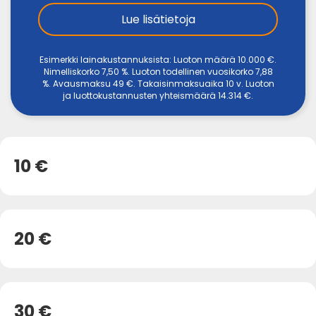
Lue lisätietoja
Esimerkki lainakustannuksista: Luoton määrä 10.000 €.
Nimelliskorko 7,50 %. Luoton todellinen vuosikorko 7,88
%. Avausmaksu 49 €. Takaisinmaksuaika 10 v. Luoton
ja luottokustannusten yhteismäärä 14.314 €.
10 €
20 €
30 €