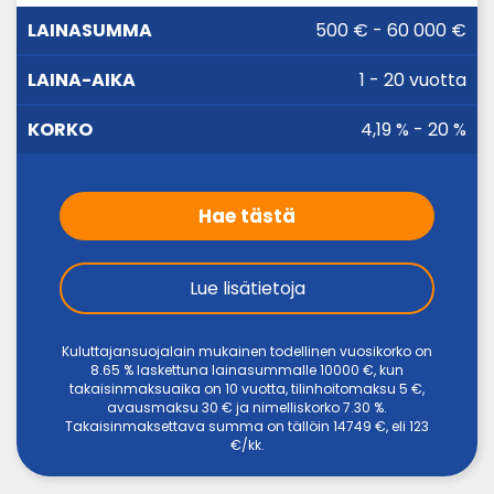
LAINA-
500 € - 60 000 €
LAINASUMMA
KORKO
AIKA
1 - 20 vuotta
4,19 % - 20 %
Hae tästä
Lue lisätietoja
Kuluttajansuojalain mukainen todellinen vuosikorko on
8.65 % laskettuna lainasummalle 10000 €, kun
takaisinmaksuaika on 10 vuotta, tilinhoitomaksu 5 €,
avausmaksu 30 € ja nimelliskorko 7.30 %.
Takaisinmaksettava summa on tällöin 14749 €, eli 123
€/kk.