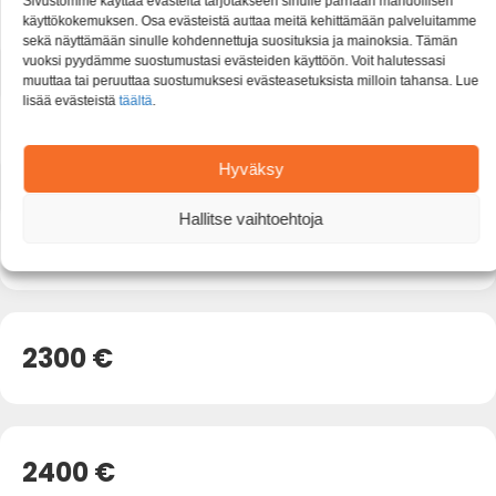
Sivustomme käyttää evästeitä tarjotakseen sinulle parhaan mahdollisen
2000 €
käyttökokemuksen. Osa evästeistä auttaa meitä kehittämään palveluitamme
sekä näyttämään sinulle kohdennettuja suosituksia ja mainoksia. Tämän
vuoksi pyydämme suostumustasi evästeiden käyttöön. Voit halutessasi
muuttaa tai peruuttaa suostumuksesi evästeasetuksista milloin tahansa. Lue
lisää evästeistä
täältä
.
2100 €
Hyväksy
Hallitse vaihtoehtoja
2200 €
2300 €
2400 €