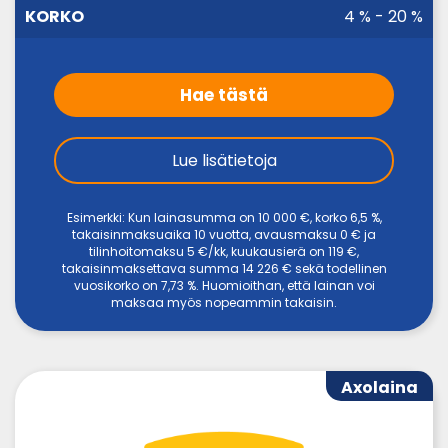
4 % - 20 %
Hae tästä
Lue lisätietoja
Esimerkki: Kun lainasumma on 10 000 €, korko 6,5 %,
takaisinmaksuaika 10 vuotta, avausmaksu 0 € ja
tilinhoitomaksu 5 €/kk, kuukausierä on 119 €,
takaisinmaksettava summa 14 226 € sekä todellinen
vuosikorko on 7,73 %. Huomioithan, että lainan voi
maksaa myös nopeammin takaisin.
Axolaina