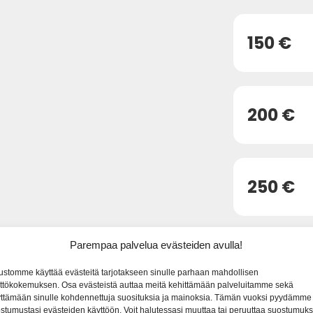
150 €
200 €
250 €
Parempaa palvelua evästeiden avulla!
300 €
ustomme käyttää evästeitä tarjotakseen sinulle parhaan mahdollisen
ttökokemuksen. Osa evästeistä auttaa meitä kehittämään palveluitamme sekä
ttämään sinulle kohdennettuja suosituksia ja mainoksia. Tämän vuoksi pyydämme
stumustasi evästeiden käyttöön. Voit halutessasi muuttaa tai peruuttaa suostumuks