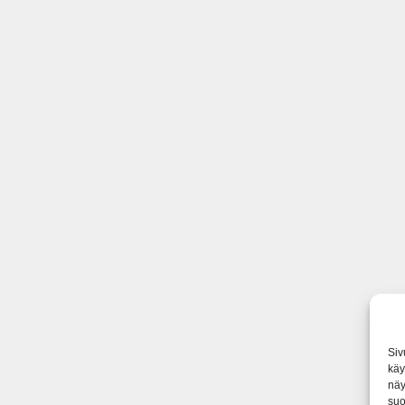
Siv
käy
näy
suo