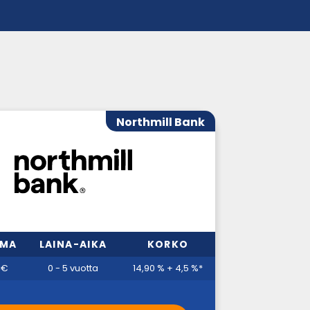
Northmill Bank
MMA
LAINA-AIKA
KORKO
 €
0 - 5 vuotta
14,90 % + 4,5 %*