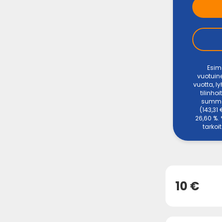
Esim
vuotuine
vuotta, l
tilinho
summas
(143,31
26,60 %.
tarkoi
10 €