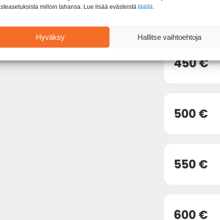
steasetuksista milloin tahansa. Lue lisää evästeistä
täältä
.
350 €
Hyväksy
Hallitse vaihtoehtoja
450 €
500 €
550 €
600 €