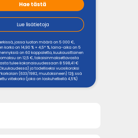
Hae tästä
Lue lisätietoja
erkissä, jossa luoton määrä on 5 000 €,
n korko on 14,90 % + 4,5* %, laina-aika on 5
yhennyksiä on 60 kappaletta, kuukausittainen
itomaksu on 12,5 €, takaisinmaksettavasta
ta tulee kokonaisuudessaan 8 598,41 €
 €kuukaudessa) ja todelliseksi vuosikoroksi
 *korkolain (633/1982, muutoksineen) 12§:ssä
tettu viitekorko (joka on laskuhetkellä 4,5%)