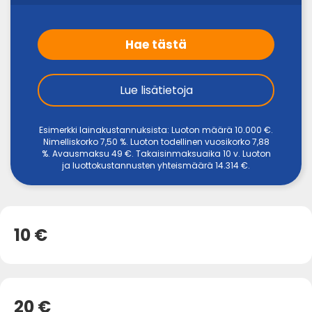
Hae tästä
Lue lisätietoja
Esimerkki lainakustannuksista: Luoton määrä 10.000 €.
Nimelliskorko 7,50 %. Luoton todellinen vuosikorko 7,88
%. Avausmaksu 49 €. Takaisinmaksuaika 10 v. Luoton
ja luottokustannusten yhteismäärä 14.314 €.
10 €
20 €