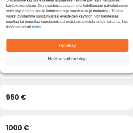
Sivustomme käyttää evästeitä tarjotakseen sinulle parhaan mahdollisen
800 €
käyttökokemuksen. Osa evästeistä auttaa meitä kehittämään palveluitamme
sekä näyttämään sinulle kohdennettuja suosituksia ja mainoksia. Tämän
vuoksi pyydämme suostumustasi evästeiden käyttöön. Voit halutessasi
muuttaa tai peruuttaa suostumuksesi evästeasetuksista milloin tahansa. Lue
lisää evästeistä
täältä
.
850 €
Hyväksy
Hallitse vaihtoehtoja
900 €
950 €
1000 €