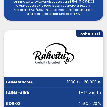
summasta tulee kokonaisuudessaan 8 598,41 € (143,31
€kuukaudessa) ja todelliseksi vuosikoroksi 26,60 %.
*korkolain (633/1982, muutoksineen) 12§:ssä tarkoitettu
viitekorko (joka on laskuhetkellä 4,5%)
Rahoitu.fi
LAINA-
1000 € - 60 000 €
LAINASUMMA
KORKO
AIKA
1 - 15 vuotta
4,19 % - 20 %