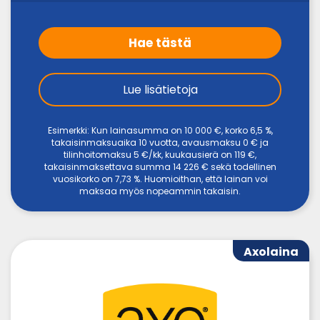
Hae tästä
Lue lisätietoja
Esimerkki: Kun lainasumma on 10 000 €, korko 6,5 %,
takaisinmaksuaika 10 vuotta, avausmaksu 0 € ja
tilinhoitomaksu 5 €/kk, kuukausierä on 119 €,
takaisinmaksettava summa 14 226 € sekä todellinen
vuosikorko on 7,73 %. Huomioithan, että lainan voi
maksaa myös nopeammin takaisin.
Axolaina