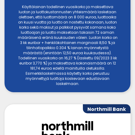
Käyttölainan todellinen vuosikorko ja maksettava
luoton ja luottokustannusten yhteismäärä lasketaan
olettaen, että luottomäärä on 8 000 euroa, luottoaika
on kuusi vuotta ja luotto on nostettu kokonaan, luoton
korko sekä maksut ja palkkiot pysyvät samana koko
luottoajan ja luotto maksetaan takaisin 72 saman
määräisenä eränä kuukauden välein. Luoton korko on
3 kk euribor + henkilökohtainen marginaali 8,50 % ja
tilinhoitopalkkio 0.304 % lainan myönnetystä
määrästä (enintään 12,50 euroa kuukaudessa).
Todellinen vuosikorko on 16,27 % (laskettu 09/2023 3 kk
euribor 3,770 %) ja maksettava kokonaismäärä on 12
181,74 euroa edellä mainituilla oletuksilla.
Esimerkkilaskelmassa käytetty korko perustuu
myönnettyjä luottoja koskevaan edustavaan
laskelmaan.
Northmill Bank