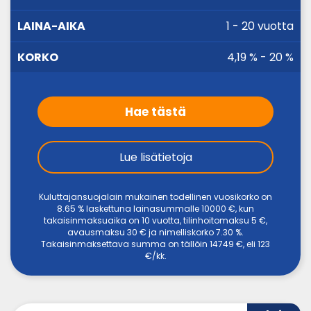
AIKA
1 - 20 vuotta
4,19 % - 20 %
Hae tästä
Lue lisätietoja
Kuluttajansuojalain mukainen todellinen vuosikorko on
8.65 % laskettuna lainasummalle 10000 €, kun
takaisinmaksuaika on 10 vuotta, tilinhoitomaksu 5 €,
avausmaksu 30 € ja nimelliskorko 7.30 %.
Takaisinmaksettava summa on tällöin 14749 €, eli 123
€/kk.