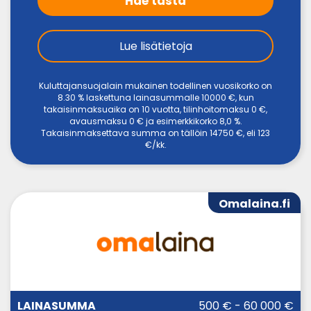
Hae tästä
Lue lisätietoja
Kuluttajansuojalain mukainen todellinen vuosikorko on
8.30 % laskettuna lainasummalle 10000 €, kun
takaisinmaksuaika on 10 vuotta, tilinhoitomaksu 0 €,
avausmaksu 0 € ja esimerkkikorko 8,0 %.
Takaisinmaksettava summa on tällöin 14750 €, eli 123
€/kk.
Omalaina.fi
LAINA-
500 € - 60 000 €
LAINASUMMA
KORKO