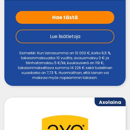
Hae tästä
Lue lisätietoja
Esimerkki: Kun lainasumma on 10 000 €, korko 6,5 %,
takaisinmaksuaika 10 vuotta, avausmaksu 0 € ja
tilinhoitomaksu 5 €/kk, kuukausierä on 119 €,
takaisinmaksettava summa 14 226 € sekä todellinen
vuosikorko on 7,73 %. Huomioithan, että lainan voi
maksaa myös nopeammin takaisin.
Axolaina