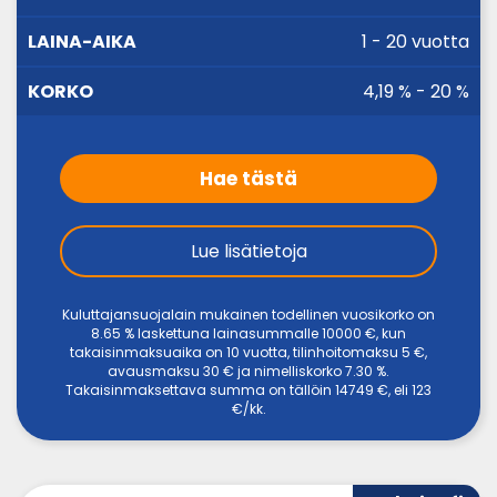
AIKA
1 - 20 vuotta
4,19 % - 20 %
Hae tästä
Lue lisätietoja
Kuluttajansuojalain mukainen todellinen vuosikorko on
8.65 % laskettuna lainasummalle 10000 €, kun
takaisinmaksuaika on 10 vuotta, tilinhoitomaksu 5 €,
avausmaksu 30 € ja nimelliskorko 7.30 %.
Takaisinmaksettava summa on tällöin 14749 €, eli 123
€/kk.