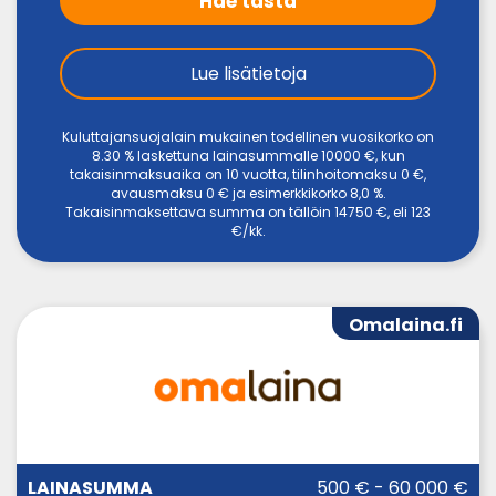
Hae tästä
Lue lisätietoja
Kuluttajansuojalain mukainen todellinen vuosikorko on
8.30 % laskettuna lainasummalle 10000 €, kun
takaisinmaksuaika on 10 vuotta, tilinhoitomaksu 0 €,
avausmaksu 0 € ja esimerkkikorko 8,0 %.
Takaisinmaksettava summa on tällöin 14750 €, eli 123
€/kk.
Omalaina.fi
LAINA-
500 € - 60 000 €
LAINASUMMA
KORKO