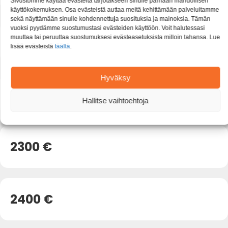
Sivustomme käyttää evästeitä tarjotakseen sinulle parhaan mahdollisen
käyttökokemuksen. Osa evästeistä auttaa meitä kehittämään palveluitamme
sekä näyttämään sinulle kohdennettuja suosituksia ja mainoksia. Tämän
vuoksi pyydämme suostumustasi evästeiden käyttöön. Voit halutessasi
2100 €
muuttaa tai peruuttaa suostumuksesi evästeasetuksista milloin tahansa. Lue
lisää evästeistä
täältä
.
Hyväksy
2200 €
Hallitse vaihtoehtoja
2300 €
2400 €