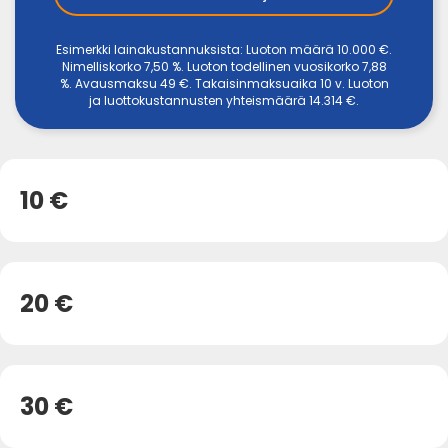
Esimerkki lainakustannuksista: Luoton määrä 10.000 €.
Nimelliskorko 7,50 %. Luoton todellinen vuosikorko 7,88
%. Avausmaksu 49 €. Takaisinmaksuaika 10 v. Luoton
ja luottokustannusten yhteismäärä 14.314 €.
10 €
20 €
30 €